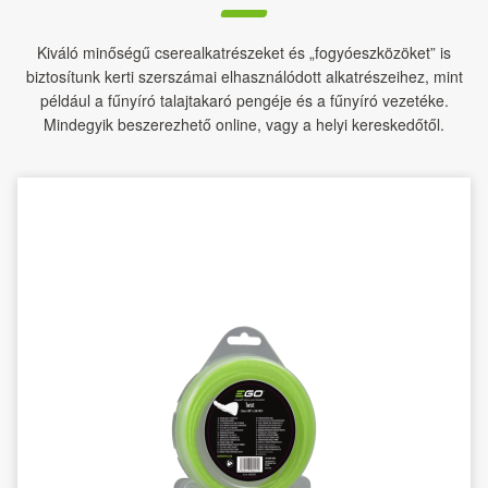
Kiváló minőségű cserealkatrészeket és „fogyóeszközöket” is
biztosítunk kerti szerszámai elhasználódott alkatrészeihez, mint
például a fűnyíró talajtakaró pengéje és a fűnyíró vezetéke.
Mindegyik beszerezhető online, vagy a helyi kereskedőtől.