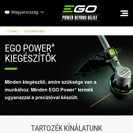
EGO
Magyarország
Címlap
Termékkínálat
+
EGO POWER
KIEGÉSZÍTŐK
Minden kiegészítő, amire szüksége van a
+
munkához. Minden EGO Power
termék
ugyanazzal a precízióval készült.
TARTOZÉK KÍNÁLATUNK