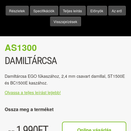
Részletek
Specifikációk
Teljes leírás
Előnyök
Az erő
Visszajelzések
AS1300
DAMILTÁRCSA
Damiltárcsa EGO fűkaszához, 2,4 mm csavart damillal, ST1500E
és BC1500E kaszához.
Olvassa a teljes leírást lejjebb!
Ossza meg a terméket
1,990
FT
Online vásárlás