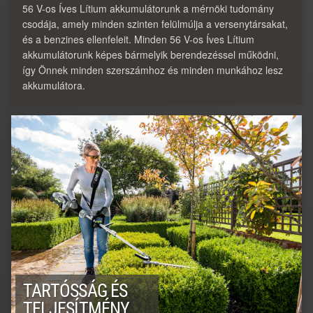
56 V-os Íves Lítium akkumulátorunk a mérnöki tudomány
csodája, amely minden szinten felülmúlja a versenytársakat,
és a benzines ellenfeleit. Minden 56 V-os Íves Lítium
akkumulátorunk képes bármelyik berendezéssel működni,
így Önnek minden szerszámhoz és minden munkához lesz
akkumulátora.
TARTÓSSÁG ÉS
TELJESÍTMÉNY