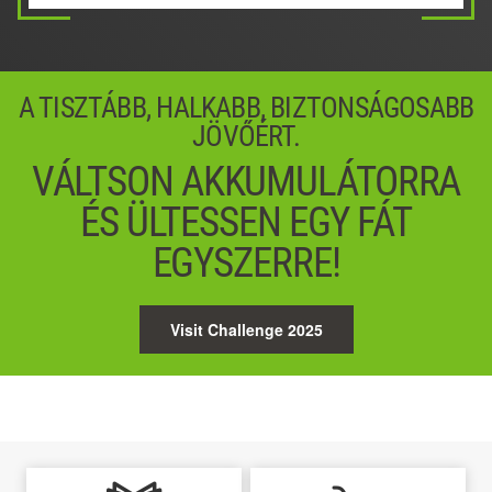
02 / 05
04 / 05
Next
Next
A TISZTÁBB, HALKABB, BIZTONSÁGOSABB
JÖVŐÉRT.
VÁLTSON AKKUMULÁTORRA
ÉS ÜLTESSEN EGY FÁT
EGYSZERRE!
Visit Challenge 2025