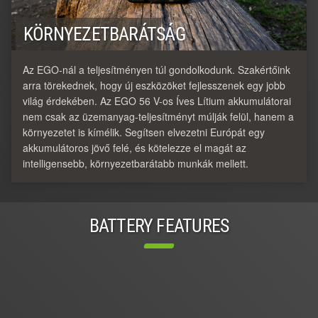
KÖRNYEZETBARÁTSÁG
Az EGO-nál a teljesítményen túl gondolkodunk. Szakértőink
arra törekednek, hogy új eszközöket fejlesszenek egy jobb
világ érdekében. Az EGO 56 V-os Íves Lítium akkumulátorai
nem csak az üzemanyag-teljesítményt múlják felül, hanem a
környezetet is kímélik. Segítsen elvezetni Európát egy
akkumulátoros jövő felé, és kötelezze el magát az
intelligensebb, környezetbarátabb munkák mellett.
BATTERY FEATURES