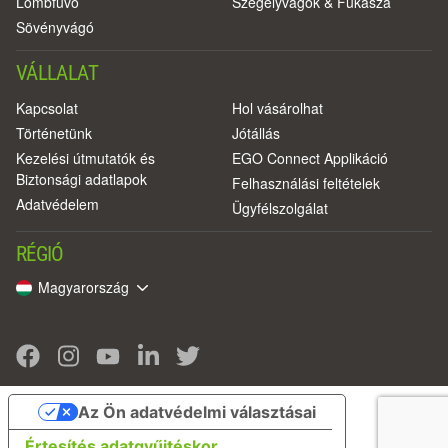
Lombfúvó
Szegélyvágók & Fűkasza
Sövényvágó
VÁLLALAT
Kapcsolat
Hol vásárolhat
Történetünk
Jótállás
Kezelési útmutatók és
EGO Connect Applikáció
Biztonsági adatlapok
Felhasználási feltételek
Adatvédelem
Ügyfélszolgálat
RÉGIÓ
Magyarország
Az Ön adatvédelmi választásai
Értesítés adatgyűjtéskor