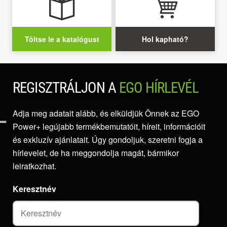
Töltse le a katalógust
Hol kapható?
REGISZTRÁLJON A
EGO HÍRLEVÉL
Adja meg adatait alább, és elküldjük Önnek az EGO
Power+ legújabb termékbemutatóit, híreit, információit
és exkluzív ajánlatait. Úgy gondoljuk, szeretni fogja a
hírlevelet, de ha meggondolja magát, bármikor
leiratkozhat.
Keresztnév