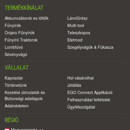
TERMÉKKÍNÁLAT
Akkumulátorok es töltők
Láncfűrész
Fűnyírók
Multi-tool
Onjaro Fűnyírók
Teleszkopos
Fűnyíró Traktorok
Eletmod
Lombfúvó
Szegélyvágók & Fűkasza
Sövényvágó
VÁLLALAT
Kapcsolat
Hol vásárolhat
Történetünk
Jótállás
Kezelési útmutatók és
EGO Connect Applikáció
Biztonsági adatlapok
Felhasználási feltételek
Adatvédelem
Ügyfélszolgálat
RÉGIÓ
Magyarország