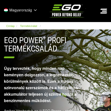
EGO
Magyarország
Címlap
Termékkínálat
+
EGO POWER
PROFI
TERMÉKCSALÁD
Úgy tervezték, hogy minden nap
keményen dolgozzon, a legnehezebb
körülmények között is. Ezek a magas
színvonalú szerszámok és a hátizsákos
akkumulátor teljesen új szintre hozza a
benzinmentes működést.
Amikor létrehoztuk az új EGO Power + profi