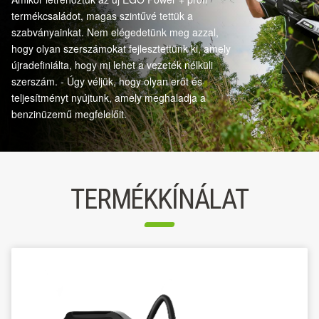
termékcsaládot, magas szintűvé tettük a
szabványainkat. Nem elégedetünk meg azzal,
hogy olyan szerszámokat fejlesztettünk ki, amely
újradefiniálta, hogy mi lehet a vezeték nélküli
szerszám. - Úgy véljük, hogy olyan erőt és
teljesítményt nyújtunk, amely meghaladja a
benzinüzemű megfelelőit.
TERMÉKKÍNÁLAT