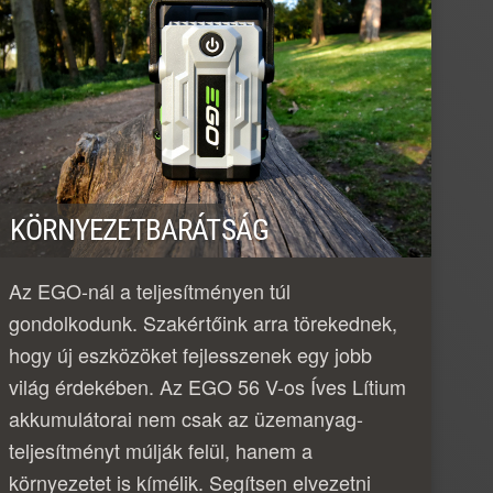
KÖRNYEZETBARÁTSÁG
Az EGO-nál a teljesítményen túl
gondolkodunk. Szakértőink arra törekednek,
hogy új eszközöket fejlesszenek egy jobb
világ érdekében. Az EGO 56 V-os Íves Lítium
akkumulátorai nem csak az üzemanyag-
teljesítményt múlják felül, hanem a
környezetet is kímélik. Segítsen elvezetni