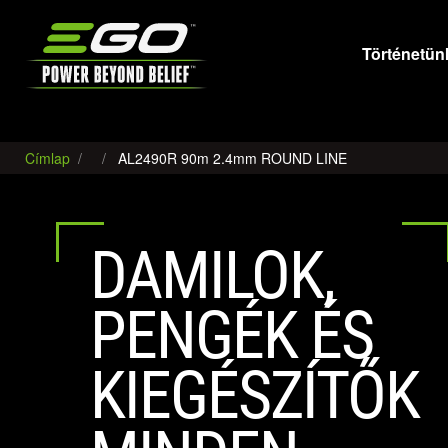
EGO
Történetün
Címlap
AL2490R 90m 2.4mm ROUND LINE
DAMILOK,
PENGÉK ÉS
KIEGÉSZÍTŐK