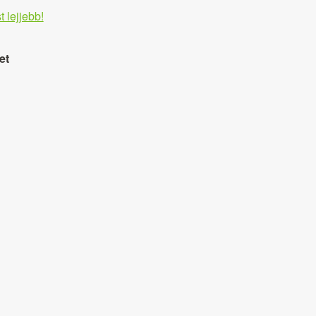
t lejjebb!
et