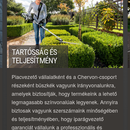
TARTÓSSÁG ÉS
TELJESÍTMÉNY
Piacvezető vállalatként és a Chervon-csoport
részeként büszkék vagyunk irányvonalunkra,
amelyek biztosítják, hogy termékeink a lehető
legmagasabb színvonalúak legyenek. Annyira
biztosak vagyunk szerszámaink minőségében
és teljesítményében, hogy iparágvezető
garanciát vállalunk a professzionális és