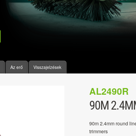
Az erő
Visszajelzések
AL2490R
90M 2.4M
90m 2.4mm round line
trimmers