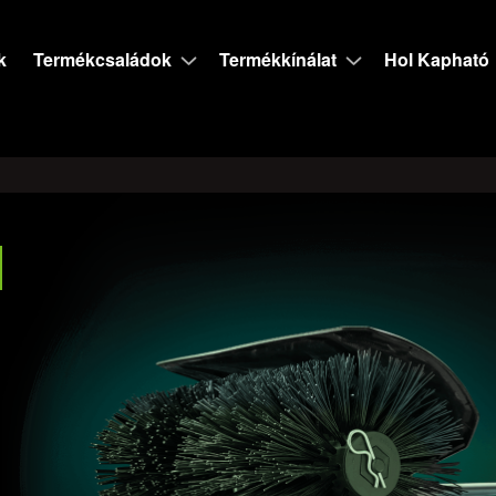
k
Termékcsaládok
Termékkínálat
Hol Kapható