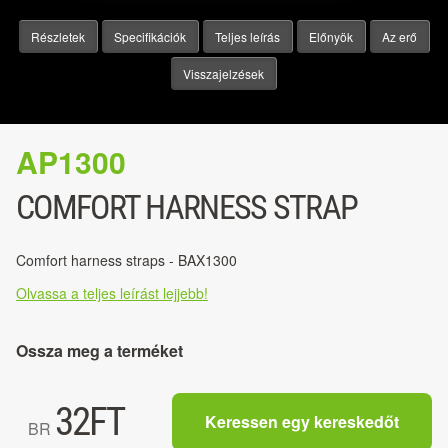
Részletek
Specifikációk
Teljes leírás
Előnyök
Az erő
Visszajelzések
AP1300
COMFORT HARNESS STRAP
Comfort harness straps - BAX1300
Olvassa a teljes leírást lejjebb!
Ossza meg a terméket
32
FT
Keressen egy kereskedőt
BR