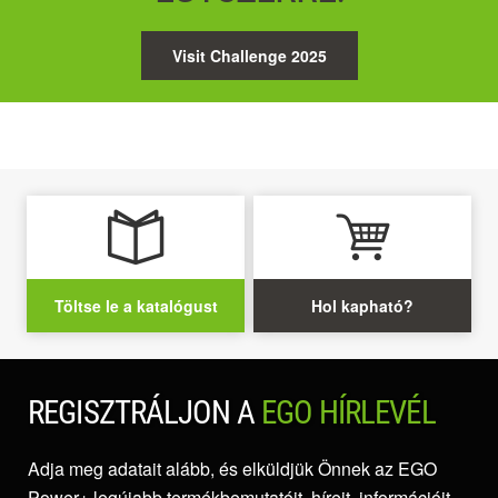
Visit Challenge 2025
Töltse le a katalógust
Hol kapható?
REGISZTRÁLJON A
EGO HÍRLEVÉL
Adja meg adatait alább, és elküldjük Önnek az EGO
Power+ legújabb termékbemutatóit, híreit, információit