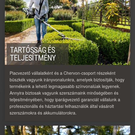
TARTÓSSÁG ÉS
TELJESÍTMÉNY
Piacvezető vállalatként és a Chervon-csoport részeként
büszkék vagyunk irányvonalunkra, amelyek biztosítják, hogy
termékeink a lehető legmagasabb színvonalúak legyenek.
Annyira biztosak vagyunk szerszámaink minőségében és
teljesítményében, hogy iparágvezető garanciát vállalunk a
professzionális és háztartási felhasználók által vásárolt
szerszámokra és akkumulátorokra.