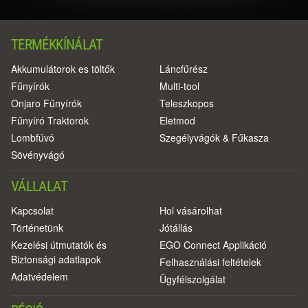
TERMÉKKÍNÁLAT
Akkumulátorok es töltők
Láncfűrész
Fűnyírók
Multi-tool
Onjaro Fűnyírók
Teleszkopos
Fűnyíró Traktorok
Eletmod
Lombfúvó
Szegélyvágók & Fűkasza
Sövényvágó
VÁLLALAT
Kapcsolat
Hol vásárolhat
Történetünk
Jótállás
Kezelési útmutatók és
EGO Connect Applikáció
Biztonsági adatlapok
Felhasználási feltételek
Adatvédelem
Ügyfélszolgálat