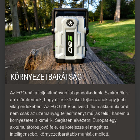
KÖRNYEZETBARÁTSÁG
Az EGO-nál a teljesítményen túl gondolkodunk. Szakértőink
arra törekednek, hogy új eszközöket fejlesszenek egy jobb
világ érdekében. Az EGO 56 V-os Íves Lítium akkumulátorai
nem csak az üzemanyag-teljesítményt múlják felül, hanem a
környezetet is kímélik. Segítsen elvezetni Európát egy
akkumulátoros jövő felé, és kötelezze el magát az
intelligensebb, környezetbarátabb munkák mellett.