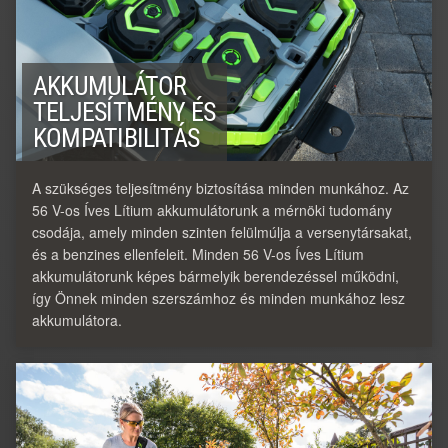
AKKUMULÁTOR
TELJESÍTMÉNY ÉS
KOMPATIBILITÁS
A szükséges teljesítmény biztosítása minden munkához. Az
56 V-os Íves Lítium akkumulátorunk a mérnöki tudomány
csodája, amely minden szinten felülmúlja a versenytársakat,
és a benzines ellenfeleit. Minden 56 V-os Íves Lítium
akkumulátorunk képes bármelyik berendezéssel működni,
így Önnek minden szerszámhoz és minden munkához lesz
akkumulátora.