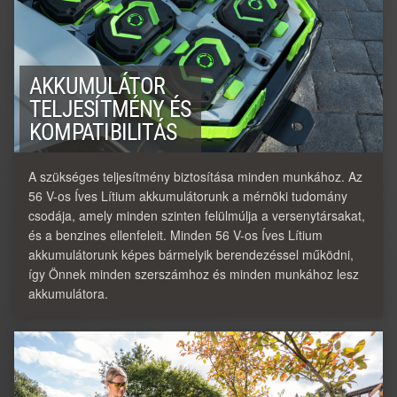
AKKUMULÁTOR
TELJESÍTMÉNY ÉS
KOMPATIBILITÁS
A szükséges teljesítmény biztosítása minden munkához. Az
56 V-os Íves Lítium akkumulátorunk a mérnöki tudomány
csodája, amely minden szinten felülmúlja a versenytársakat,
és a benzines ellenfeleit. Minden 56 V-os Íves Lítium
akkumulátorunk képes bármelyik berendezéssel működni,
így Önnek minden szerszámhoz és minden munkához lesz
akkumulátora.