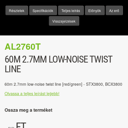
Részletek
Specifikációk
Teljes leírás
Előnyök
Az erő
Visszajelzések
AL2760T
60M 2.7MM LOW-NOISE TWIST
LINE
60m 2.7mm low-noise twist line [red/green] - STX3800, BCX3800
Olvassa a teljes leírást lejjebb!
Ossza meg a terméket
FT