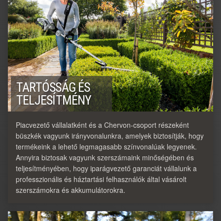
TARTÓSSÁG ÉS
TELJESÍTMÉNY
Piacvezető vállalatként és a Chervon-csoport részeként
büszkék vagyunk irányvonalunkra, amelyek biztosítják, hogy
termékeink a lehető legmagasabb színvonalúak legyenek.
Annyira biztosak vagyunk szerszámaink minőségében és
teljesítményében, hogy iparágvezető garanciát vállalunk a
professzionális és háztartási felhasználók által vásárolt
szerszámokra és akkumulátorokra.