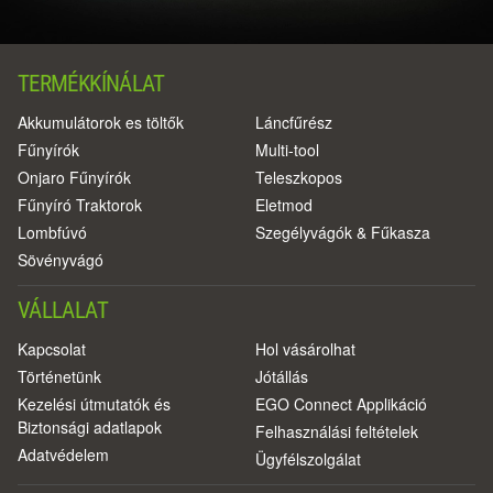
TERMÉKKÍNÁLAT
Akkumulátorok es töltők
Láncfűrész
Fűnyírók
Multi-tool
Onjaro Fűnyírók
Teleszkopos
Fűnyíró Traktorok
Eletmod
Lombfúvó
Szegélyvágók & Fűkasza
Sövényvágó
VÁLLALAT
Kapcsolat
Hol vásárolhat
Történetünk
Jótállás
Kezelési útmutatók és
EGO Connect Applikáció
Biztonsági adatlapok
Felhasználási feltételek
Adatvédelem
Ügyfélszolgálat