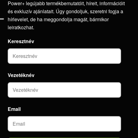
Power+ legújabb termékbemutatóit, híreit, információit
és exkluzív ajánlatait. Úgy gondoljuk, szeretni fogja a
hírlevelet, de ha meggondolja magát, bármikor
leiratkozhat.
Keresztnév
Vezetéknév
Email