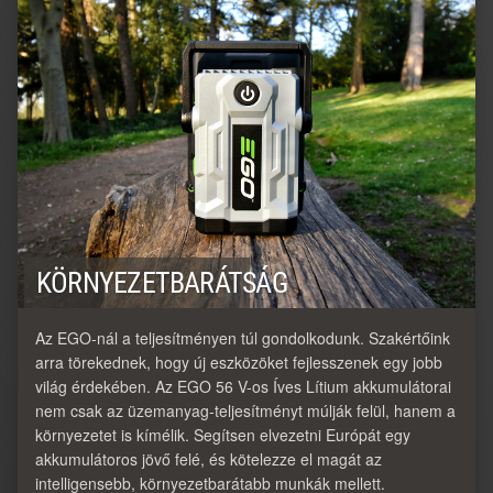
KÖRNYEZETBARÁTSÁG
Az EGO-nál a teljesítményen túl gondolkodunk. Szakértőink
arra törekednek, hogy új eszközöket fejlesszenek egy jobb
világ érdekében. Az EGO 56 V-os Íves Lítium akkumulátorai
nem csak az üzemanyag-teljesítményt múlják felül, hanem a
környezetet is kímélik. Segítsen elvezetni Európát egy
akkumulátoros jövő felé, és kötelezze el magát az
intelligensebb, környezetbarátabb munkák mellett.