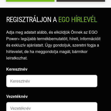
REGISZTRÁLJON A
EGO HÍRLEVÉL
Adja meg adatait alább, és elküldjük Önnek az EGO
Power+ legújabb termékbemutatóit, híreit, információit
és exkluzív ajánlatait. Úgy gondoljuk, szeretni fogja a
hírlevelet, de ha meggondolja magát, bármikor
leiratkozhat.
Keresztnév
Vezetéknév