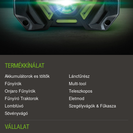
TERMÉKKÍNÁLAT
Akkumulátorok es töltők
Láncfűrész
Fűnyírók
Multi-tool
Onjaro Fűnyírók
Teleszkopos
Fűnyíró Traktorok
Eletmod
Lombfúvó
Szegélyvágók & Fűkasza
Sövényvágó
VÁLLALAT