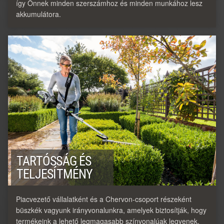
így Önnek minden szerszámhoz és minden munkához lesz
akkumulátora.
TARTÓSSÁG ÉS
TELJESÍTMÉNY
Piacvezető vállalatként és a Chervon-csoport részeként
büszkék vagyunk irányvonalunkra, amelyek biztosítják, hogy
termékeink a lehető legmagasabb színvonalúak legyenek.