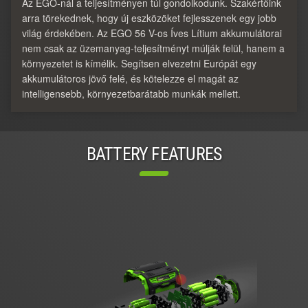
Az EGO-nál a teljesítményen túl gondolkodunk. Szakértőink
arra törekednek, hogy új eszközöket fejlesszenek egy jobb
világ érdekében. Az EGO 56 V-os Íves Lítium akkumulátorai
nem csak az üzemanyag-teljesítményt múlják felül, hanem a
környezetet is kímélik. Segítsen elvezetni Európát egy
akkumulátoros jövő felé, és kötelezze el magát az
intelligensebb, környezetbarátabb munkák mellett.
BATTERY FEATURES