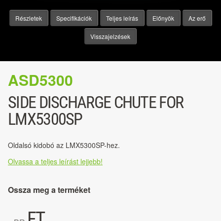
Részletek
Specifikációk
Teljes leírás
Előnyök
Az erő
Visszajelzések
ASD5300
SIDE DISCHARGE CHUTE FOR
LMX5300SP
Oldalsó kidobó az LMX5300SP-hez.
Olvassa a teljes leírást lejjebb!
Ossza meg a terméket
FT