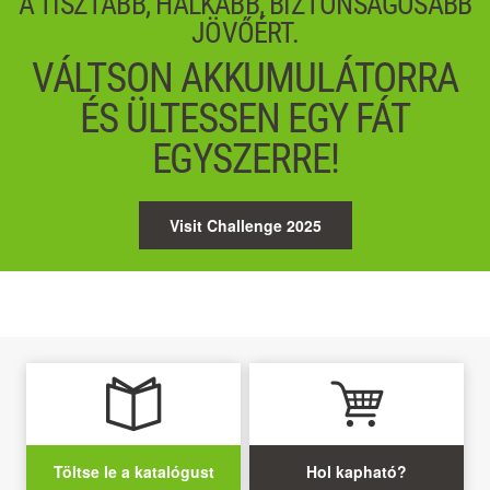
A TISZTÁBB, HALKABB, BIZTONSÁGOSABB
JÖVŐÉRT.
VÁLTSON AKKUMULÁTORRA
ÉS ÜLTESSEN EGY FÁT
EGYSZERRE!
Visit Challenge 2025
Töltse le a katalógust
Hol kapható?