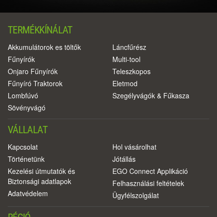
TERMÉKKÍNÁLAT
Akkumulátorok es töltők
Láncfűrész
Fűnyírók
Multi-tool
Onjaro Fűnyírók
Teleszkopos
Fűnyíró Traktorok
Eletmod
Lombfúvó
Szegélyvágók & Fűkasza
Sövényvágó
VÁLLALAT
Kapcsolat
Hol vásárolhat
Történetünk
Jótállás
Kezelési útmutatók és
EGO Connect Applikáció
Biztonsági adatlapok
Felhasználási feltételek
Adatvédelem
Ügyfélszolgálat