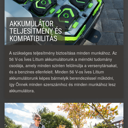
AKKUMULÁTOR
TELJESÍTMÉNY ÉS
KOMPATIBILITÁS
A szükséges teljesítmény biztosítása minden munkához. Az
56 V-os Íves Lítium akkumulátorunk a mérnöki tudomány
csodája, amely minden szinten felülmúlja a versenytársakat,
és a benzines ellenfeleit. Minden 56 V-os Íves Lítium
akkumulátorunk képes bármelyik berendezéssel működni,
így Önnek minden szerszámhoz és minden munkához lesz
akkumulátora.