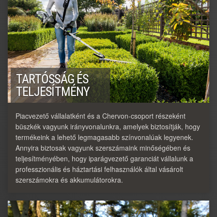
TARTÓSSÁG ÉS
TELJESÍTMÉNY
Piacvezető vállalatként és a Chervon-csoport részeként
büszkék vagyunk irányvonalunkra, amelyek biztosítják, hogy
termékeink a lehető legmagasabb színvonalúak legyenek.
Annyira biztosak vagyunk szerszámaink minőségében és
teljesítményében, hogy iparágvezető garanciát vállalunk a
professzionális és háztartási felhasználók által vásárolt
szerszámokra és akkumulátorokra.