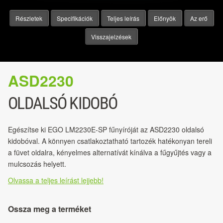
Részletek
Specifikációk
Teljes leírás
Előnyök
Az erő
Visszajelzések
ASD2230
OLDALSÓ KIDOBÓ
Egészítse ki EGO LM2230E-SP fűnyíróját az ASD2230 oldalsó
kidobóval. A könnyen csatlakoztatható tartozék hatékonyan tereli
a füvet oldalra, kényelmes alternatívát kínálva a fűgyűjtés vagy a
mulcsozás helyett.
Olvassa a teljes leírást lejjebb!
Ossza meg a terméket