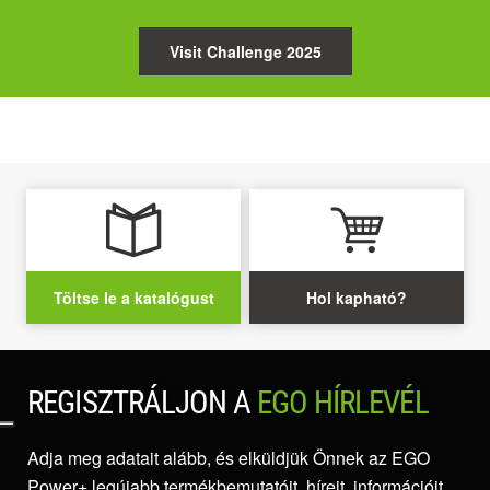
Visit Challenge 2025
Töltse le a katalógust
Hol kapható?
REGISZTRÁLJON A
EGO HÍRLEVÉL
Adja meg adatait alább, és elküldjük Önnek az EGO
Power+ legújabb termékbemutatóit, híreit, információit