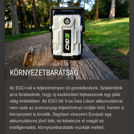
KÖRNYEZETBARÁTSÁG
Az EGO-nál a teljesítményen túl gondolkodunk. Szakértőink
arra törekednek, hogy új eszközöket fejlesszenek egy jobb
világ érdekében. Az EGO 56 V-os Íves Lítium akkumulátorai
nem csak az üzemanyag-teljesítményt múlják felül, hanem a
környezetet is kímélik. Segítsen elvezetni Európát egy
akkumulátoros jövő felé, és kötelezze el magát az
intelligensebb, környezetbarátabb munkák mellett.