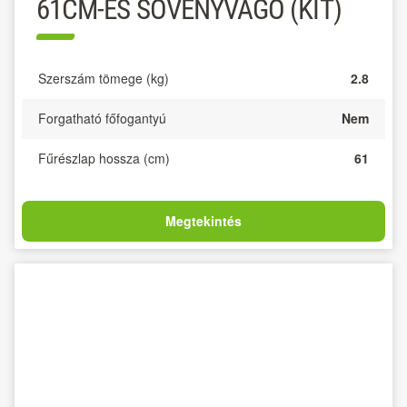
61CM-ES SÖVÉNYVÁGÓ (KIT)
Szerszám tömege (kg)
2.8
Forgatható főfogantyú
Nem
Fűrészlap hossza (cm)
61
Megtekintés