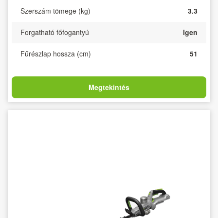
Szerszám tömege (kg)
3.3
Forgatható főfogantyú
Igen
Fűrészlap hossza (cm)
51
Megtekintés