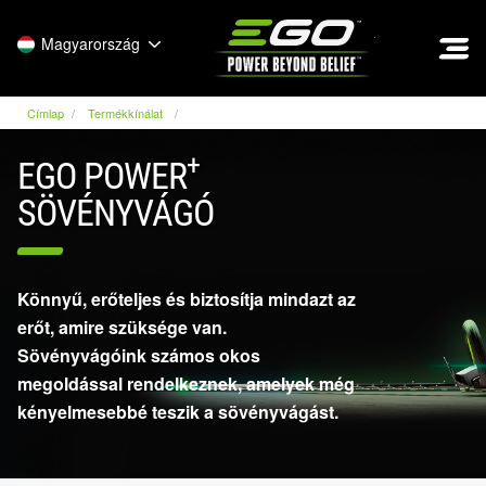
EGO
Magyarország
Címlap
Termékkínálat
+
EGO POWER
SÖVÉNYVÁGÓ
Könnyű, erőteljes és biztosítja mindazt az
erőt, amire szüksége van.
Sövényvágóink számos okos
megoldással rendelkeznek, amelyek még
kényelmesebbé teszik a sövényvágást.