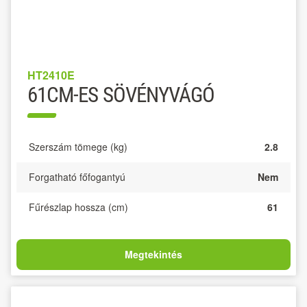
HT2410E
61CM-ES SÖVÉNYVÁGÓ
Szerszám tömege (kg)
2.8
Forgatható főfogantyú
Nem
Fűrészlap hossza (cm)
61
Megtekintés