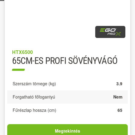
HTX6500
65CM-ES PROFI SÖVÉNYVÁGÓ
Szerszám tömege (kg)
3.9
Forgatható főfogantyú
Nem
Fűrészlap hossza (cm)
65
Megtekintés