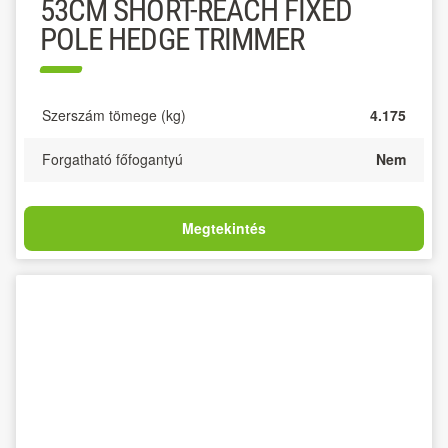
53CM SHORT-REACH FIXED
POLE HEDGE TRIMMER
Szerszám tömege (kg)
4.175
Forgatható főfogantyú
Nem
Megtekintés