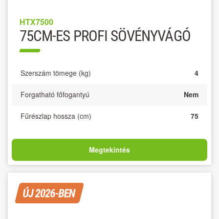
HTX7500
75CM-ES PROFI SÖVÉNYVÁGÓ
Szerszám tömege (kg)
4
Forgatható főfogantyú
Nem
Fűrészlap hossza (cm)
75
Megtekintés