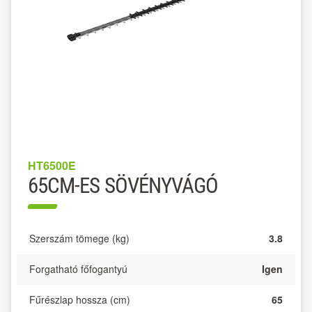
HT6500E
65CM-ES SÖVÉNYVÁGÓ
Szerszám tömege (kg)
3.8
Forgatható főfogantyú
Igen
Fűrészlap hossza (cm)
65