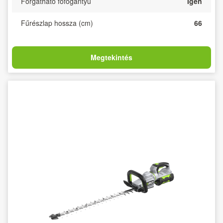
Forgatható főfogantyú
Igen
Fűrészlap hossza (cm)
66
Megtekintés