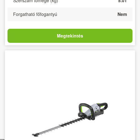
Szerszám tömege (kg)
5.01
Forgatható főfogantyú
Nem
Megtekintés