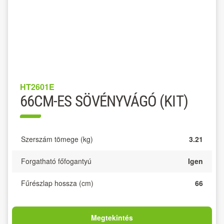
HT2601E
66CM-ES SÖVÉNYVÁGÓ (KIT)
Szerszám tömege (kg)
3.21
Forgatható főfogantyú
Igen
Fűrészlap hossza (cm)
66
Megtekintés