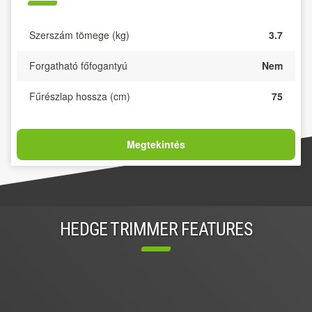
Szerszám tömege (kg)
3.7
Forgatható főfogantyú
Nem
Fűrészlap hossza (cm)
75
Megtekintés
HEDGE TRIMMER FEATURES