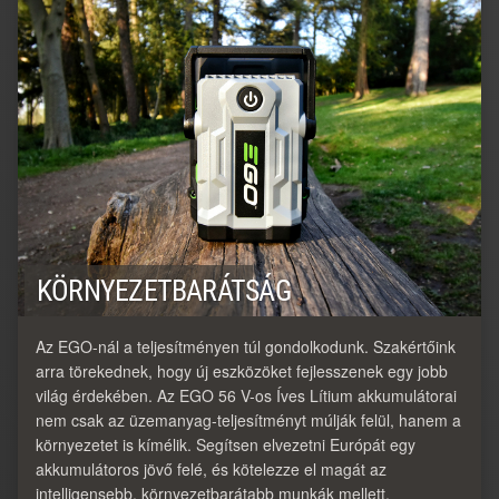
KÖRNYEZETBARÁTSÁG
Az EGO-nál a teljesítményen túl gondolkodunk. Szakértőink
arra törekednek, hogy új eszközöket fejlesszenek egy jobb
világ érdekében. Az EGO 56 V-os Íves Lítium akkumulátorai
nem csak az üzemanyag-teljesítményt múlják felül, hanem a
környezetet is kímélik. Segítsen elvezetni Európát egy
akkumulátoros jövő felé, és kötelezze el magát az
intelligensebb, környezetbarátabb munkák mellett.