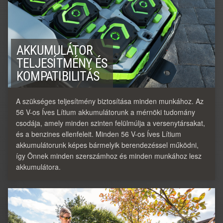
AKKUMULÁTOR
TELJESÍTMÉNY ÉS
KOMPATIBILITÁS
A szükséges teljesítmény biztosítása minden munkához. Az
56 V-os Íves Lítium akkumulátorunk a mérnöki tudomány
csodája, amely minden szinten felülmúlja a versenytársakat,
és a benzines ellenfeleit. Minden 56 V-os Íves Lítium
akkumulátorunk képes bármelyik berendezéssel működni,
így Önnek minden szerszámhoz és minden munkához lesz
akkumulátora.