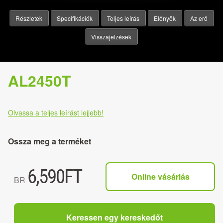
Részletek
Specifikációk
Teljes leírás
Előnyök
Az erő
Visszajelzések
AL2450T
Olvassa a teljes leírást lejjebb!
Ossza meg a terméket
6,590
FT
Online vásárlás
BR
Keressen egy kereskedőt