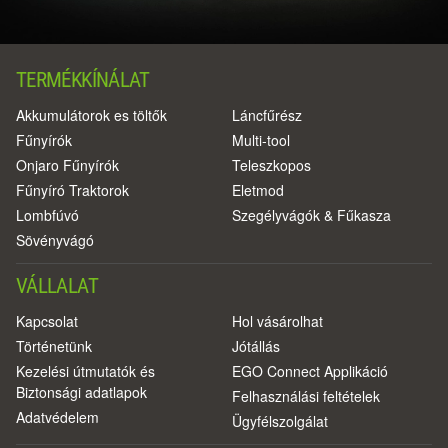
TERMÉKKÍNÁLAT
Akkumulátorok es töltők
Láncfűrész
Fűnyírók
Multi-tool
Onjaro Fűnyírók
Teleszkopos
Fűnyíró Traktorok
Eletmod
Lombfúvó
Szegélyvágók & Fűkasza
Sövényvágó
VÁLLALAT
Kapcsolat
Hol vásárolhat
Történetünk
Jótállás
Kezelési útmutatók és
EGO Connect Applikáció
Biztonsági adatlapok
Felhasználási feltételek
Adatvédelem
Ügyfélszolgálat