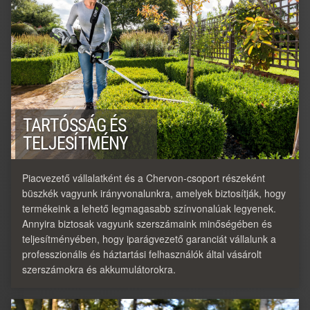
TARTÓSSÁG ÉS
TELJESÍTMÉNY
Piacvezető vállalatként és a Chervon-csoport részeként
büszkék vagyunk irányvonalunkra, amelyek biztosítják, hogy
termékeink a lehető legmagasabb színvonalúak legyenek.
Annyira biztosak vagyunk szerszámaink minőségében és
teljesítményében, hogy iparágvezető garanciát vállalunk a
professzionális és háztartási felhasználók által vásárolt
szerszámokra és akkumulátorokra.