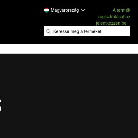
Magyarország
A termék
regisztrálásához
jelentkezzen be
​
​
S