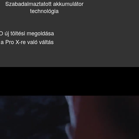
Szabadalmaztatott akkumulátor
technológia
 új töltési megoldása
a Pro X-re való váltás