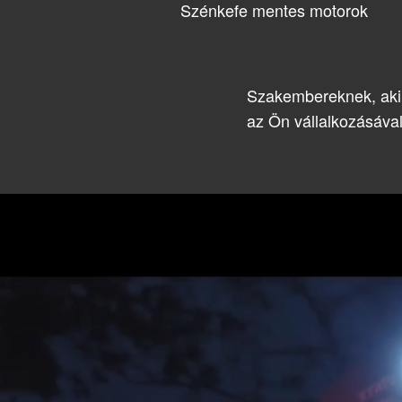
Szénkefe mentes motorok
Szakembereknek, akik
az Ön vállalkozásával