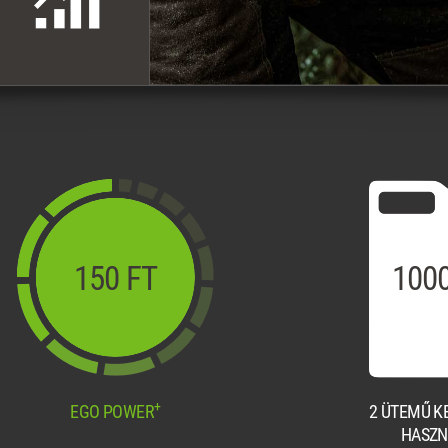
150 FT
100
+
EGO POWER
2 ÜTEMŰ K
HASZN