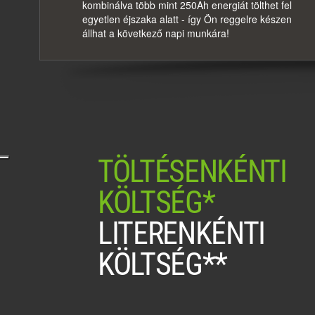
kombinálva több mint 250Ah energiát tölthet fel
egyetlen éjszaka alatt - így Ön reggelre készen
állhat a következő napi munkára!
TÖLTÉSENKÉNTI
KÖLTSÉG*
LITERENKÉNTI
KÖLTSÉG**