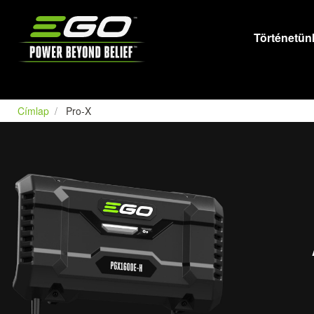
EGO
Történetün
Címlap
Pro-X