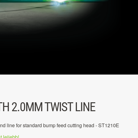
TH 2.0MM TWIST LINE
nd line for standard bump feed cutting head - ST1210E
t lejjebb!