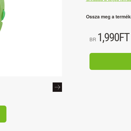
Ossza meg a termék
1,990
FT
BR