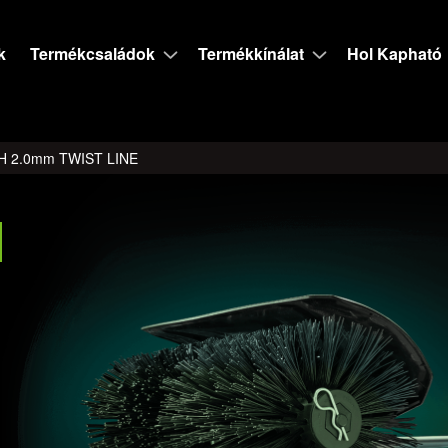
k
Termékcsaládok
Termékkínálat
Hol Kapható
H 2.0mm TWIST LINE