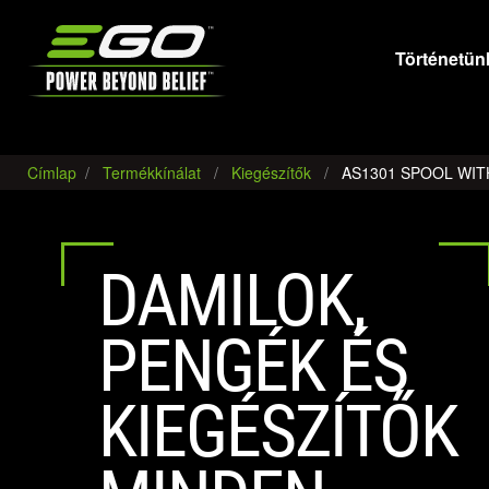
EGO
Történetün
Címlap
Termékkínálat
Kiegészítők
AS1301 SPOOL WIT
DAMILOK,
PENGÉK ÉS
KIEGÉSZÍTŐK