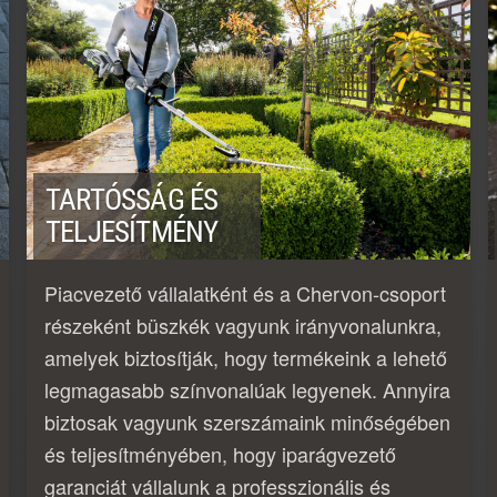
TARTÓSSÁG ÉS
TELJESÍTMÉNY
Piacvezető vállalatként és a Chervon-csoport
részeként büszkék vagyunk irányvonalunkra,
amelyek biztosítják, hogy termékeink a lehető
legmagasabb színvonalúak legyenek. Annyira
biztosak vagyunk szerszámaink minőségében
és teljesítményében, hogy iparágvezető
garanciát vállalunk a professzionális és