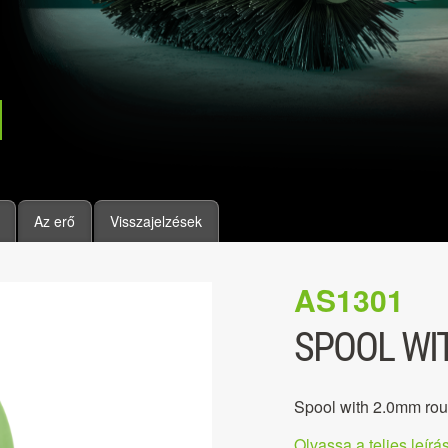
Az erő
Visszajelzések
AS1301
SPOOL WI
Spool with 2.0mm rou
Olvassa a teljes leírás