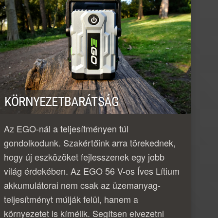
KÖRNYEZETBARÁTSÁG
Az EGO-nál a teljesítményen túl
gondolkodunk. Szakértőink arra törekednek,
hogy új eszközöket fejlesszenek egy jobb
világ érdekében. Az EGO 56 V-os Íves Lítium
akkumulátorai nem csak az üzemanyag-
teljesítményt múlják felül, hanem a
környezetet is kímélik. Segítsen elvezetni