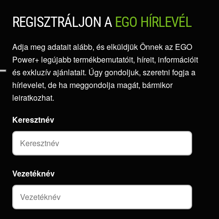
REGISZTRÁLJON A
EGO HÍRLEVÉL
Adja meg adatait alább, és elküldjük Önnek az EGO
Power+ legújabb termékbemutatóit, híreit, információit
és exkluzív ajánlatait. Úgy gondoljuk, szeretni fogja a
hírlevelet, de ha meggondolja magát, bármikor
leiratkozhat.
Keresztnév
Vezetéknév