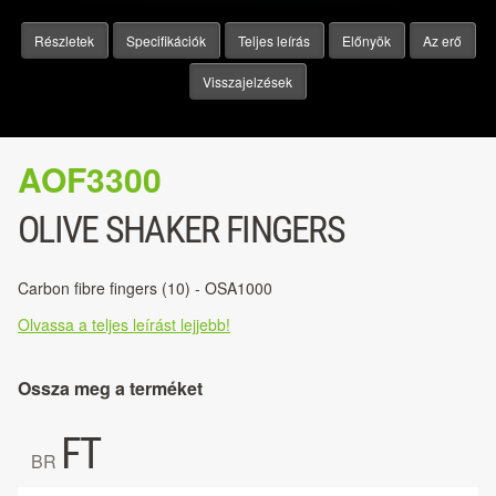
Részletek
Specifikációk
Teljes leírás
Előnyök
Az erő
Visszajelzések
AOF3300
OLIVE SHAKER FINGERS
Carbon fibre fingers (10) - OSA1000
Olvassa a teljes leírást lejjebb!
Ossza meg a terméket
FT
BR