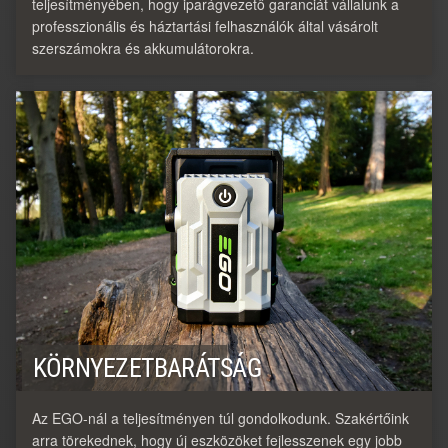
teljesítményében, hogy iparágvezető garanciát vállalunk a
professzionális és háztartási felhasználók által vásárolt
szerszámokra és akkumulátorokra.
KÖRNYEZETBARÁTSÁG
Az EGO-nál a teljesítményen túl gondolkodunk. Szakértőink
arra törekednek, hogy új eszközöket fejlesszenek egy jobb