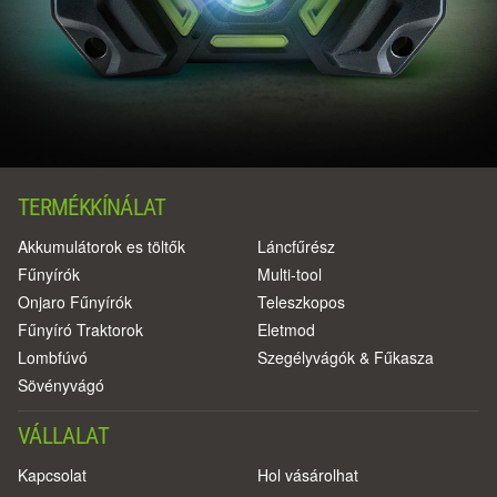
TERMÉKKÍNÁLAT
Akkumulátorok es töltők
Láncfűrész
Fűnyírók
Multi-tool
Onjaro Fűnyírók
Teleszkopos
Fűnyíró Traktorok
Eletmod
Lombfúvó
Szegélyvágók & Fűkasza
Sövényvágó
VÁLLALAT
Kapcsolat
Hol vásárolhat