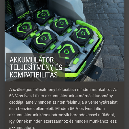
AKKUMULÁTOR
TELJESÍTMÉNY ÉS
KOMPATIBILITÁS
A szükséges teljesítmény biztosítása minden munkához. Az
56 V-os Íves Lítium akkumulátorunk a mérnöki tudomány
csodája, amely minden szinten felülmúlja a versenytársakat,
és a benzines ellenfeleit. Minden 56 V-os Íves Lítium
akkumulátorunk képes bármelyik berendezéssel működni,
így Önnek minden szerszámhoz és minden munkához lesz
akkumulátora.