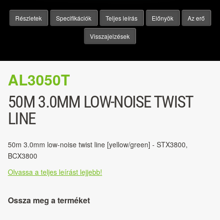
Részletek
Specifikációk
Teljes leírás
Előnyök
Az erő
Visszajelzések
AL3050T
50M 3.0MM LOW-NOISE TWIST
LINE
50m 3.0mm low-noise twist line [yellow/green] - STX3800,
BCX3800
Olvassa a teljes leírást lejjebb!
Ossza meg a terméket