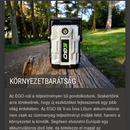
KÖRNYEZETBARÁTSÁG
Az EGO-nál a teljesítményen túl gondolkodunk. Szakértőink
arra törekednek, hogy új eszközöket fejlesszenek egy jobb
világ érdekében. Az EGO 56 V-os Íves Lítium akkumulátorai
nem csak az üzemanyag-teljesítményt múlják felül, hanem a
környezetet is kímélik. Segítsen elvezetni Európát egy
akkumulátoros jövő felé, és kötelezze el magát az