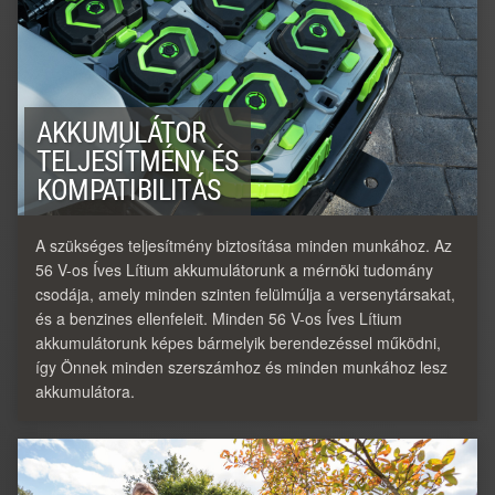
AKKUMULÁTOR
TELJESÍTMÉNY ÉS
KOMPATIBILITÁS
A szükséges teljesítmény biztosítása minden munkához. Az
56 V-os Íves Lítium akkumulátorunk a mérnöki tudomány
csodája, amely minden szinten felülmúlja a versenytársakat,
és a benzines ellenfeleit. Minden 56 V-os Íves Lítium
akkumulátorunk képes bármelyik berendezéssel működni,
így Önnek minden szerszámhoz és minden munkához lesz
akkumulátora.