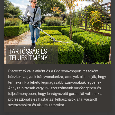
TARTÓSSÁG ÉS
TELJESÍTMÉNY
Piacvezető vállalatként és a Chervon-csoport részeként
büszkék vagyunk irányvonalunkra, amelyek biztosítják, hogy
termékeink a lehető legmagasabb színvonalúak legyenek.
Annyira biztosak vagyunk szerszámaink minőségében és
teljesítményében, hogy iparágvezető garanciát vállalunk a
professzionális és háztartási felhasználók által vásárolt
szerszámokra és akkumulátorokra.