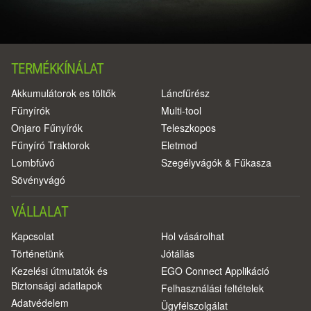
TERMÉKKÍNÁLAT
Akkumulátorok es töltők
Láncfűrész
Fűnyírók
Multi-tool
Onjaro Fűnyírók
Teleszkopos
Fűnyíró Traktorok
Eletmod
Lombfúvó
Szegélyvágók & Fűkasza
Sövényvágó
VÁLLALAT
Kapcsolat
Hol vásárolhat
Történetünk
Jótállás
Kezelési útmutatók és
EGO Connect Applikáció
Biztonsági adatlapok
Felhasználási feltételek
Adatvédelem
Ügyfélszolgálat