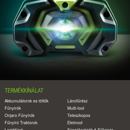
TERMÉKKÍNÁLAT
Akkumulátorok es töltők
Láncfűrész
Fűnyírók
Multi-tool
Onjaro Fűnyírók
Teleszkopos
Fűnyíró Traktorok
Eletmod
Lombfúvó
Szegélyvágók & Fűkasza