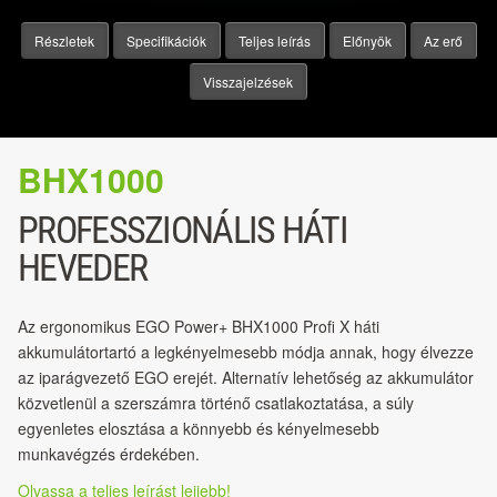
Részletek
Specifikációk
Teljes leírás
Előnyök
Az erő
Visszajelzések
BHX1000
PROFESSZIONÁLIS HÁTI
HEVEDER
Az ergonomikus EGO Power+ BHX1000 Profi X háti
akkumulátortartó a legkényelmesebb módja annak, hogy élvezze
az iparágvezető EGO erejét. Alternatív lehetőség az akkumulátor
közvetlenül a szerszámra történő csatlakoztatása, a súly
egyenletes elosztása a könnyebb és kényelmesebb
munkavégzés érdekében.
Olvassa a teljes leírást lejjebb!