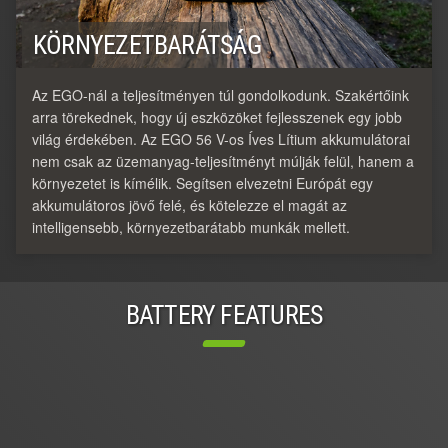
KÖRNYEZETBARÁTSÁG
Az EGO-nál a teljesítményen túl gondolkodunk. Szakértőink
arra törekednek, hogy új eszközöket fejlesszenek egy jobb
világ érdekében. Az EGO 56 V-os Íves Lítium akkumulátorai
nem csak az üzemanyag-teljesítményt múlják felül, hanem a
környezetet is kímélik. Segítsen elvezetni Európát egy
akkumulátoros jövő felé, és kötelezze el magát az
intelligensebb, környezetbarátabb munkák mellett.
BATTERY FEATURES