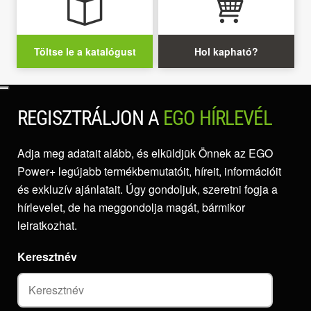
Töltse le a katalógust
Hol kapható?
REGISZTRÁLJON A
EGO HÍRLEVÉL
Adja meg adatait alább, és elküldjük Önnek az EGO
Power+ legújabb termékbemutatóit, híreit, információit
és exkluzív ajánlatait. Úgy gondoljuk, szeretni fogja a
hírlevelet, de ha meggondolja magát, bármikor
leiratkozhat.
Keresztnév