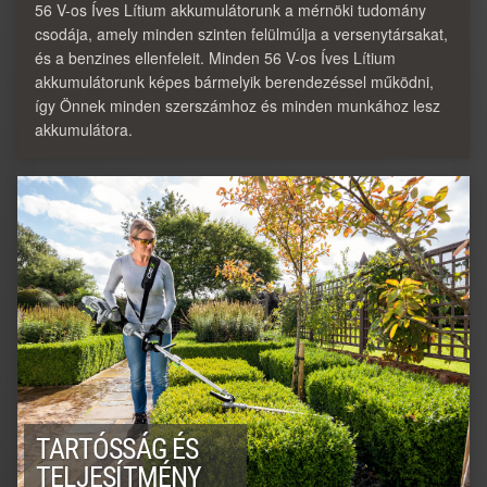
56 V-os Íves Lítium akkumulátorunk a mérnöki tudomány
csodája, amely minden szinten felülmúlja a versenytársakat,
és a benzines ellenfeleit. Minden 56 V-os Íves Lítium
akkumulátorunk képes bármelyik berendezéssel működni,
így Önnek minden szerszámhoz és minden munkához lesz
akkumulátora.
TARTÓSSÁG ÉS
TELJESÍTMÉNY