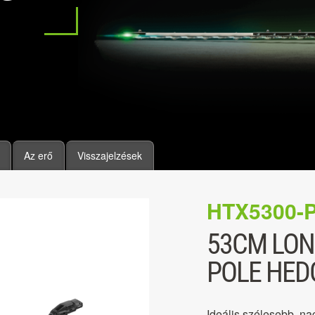
Az erő
Visszajelzések
HTX5300-
53CM LON
POLE HED
Ideális szélesebb, n