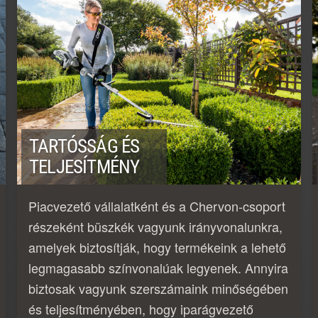
TARTÓSSÁG ÉS
TELJESÍTMÉNY
Piacvezető vállalatként és a Chervon-csoport
részeként büszkék vagyunk irányvonalunkra,
amelyek biztosítják, hogy termékeink a lehető
legmagasabb színvonalúak legyenek. Annyira
biztosak vagyunk szerszámaink minőségében
és teljesítményében, hogy iparágvezető