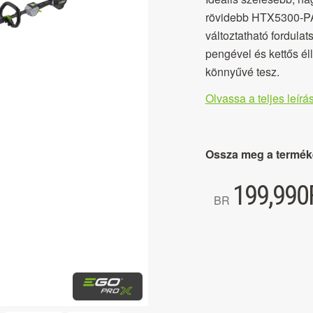
rövidebb HTX5300-PA-
változtatható fordula
pengével és kettős él
könnyűvé tesz.
Olvassa a teljes leírás
Ossza meg a termék
199,990
BR