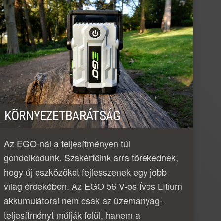
KÖRNYEZETBARÁTSÁG
Az EGO-nál a teljesítményen túl
gondolkodunk. Szakértőink arra törekednek,
hogy új eszközöket fejlesszenek egy jobb
világ érdekében. Az EGO 56 V-os Íves Lítium
akkumulátorai nem csak az üzemanyag-
teljesítményt múlják felül, hanem a