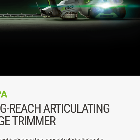
PA
G-REACH ARTICULATING
GE TRIMMER
agyobb sövényekhez, nagyobb elérhetőséggel a