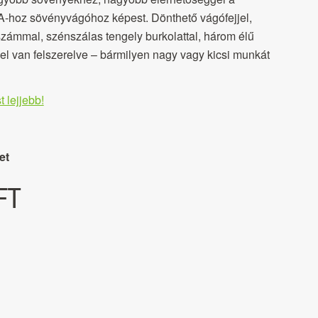
hoz sövényvágóhoz képest. Dönthető vágófejjel,
tszámmal, szénszálas tengely burkolattal, három élű
lel van felszerelve – bármilyen nagy vagy kicsi munkát
t lejjebb!
et
FT