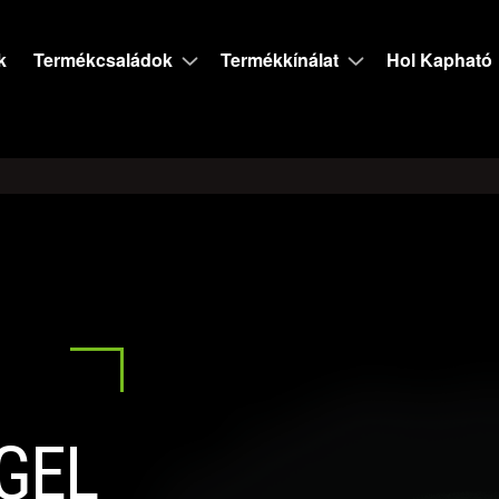
k
Termékcsaládok
Termékkínálat
Hol Kapható
GEL