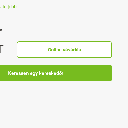
t lejjebb!
et
T
Online vásárlás
Keressen egy kereskedőt