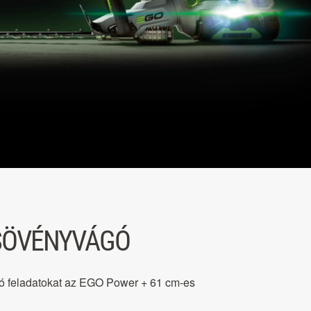
SÖVÉNYVÁGÓ
lló feladatokat az EGO Power + 61 cm-es