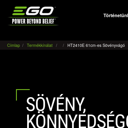
EGO
Történetün
Címlap
Termékkínálat
HT2410E 61cm-es Sövényvágó
SÖVÉNY,
KÖNNYEDSÉG