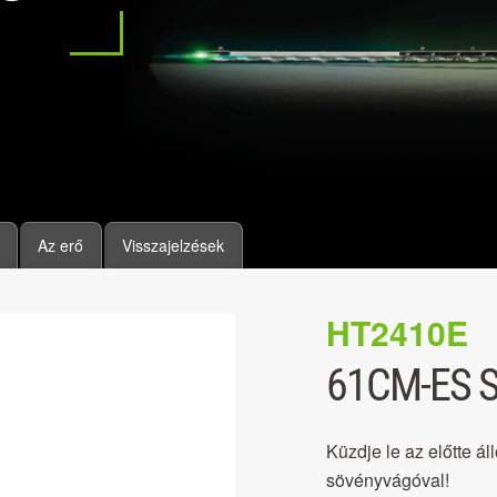
Az erő
Visszajelzések
HT2410E
61CM-ES 
Küzdje le az előtte á
sövényvágóval!