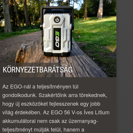
KÖRNYEZETBARÁTSÁG
Az EGO-nál a teljesítményen túl
gondolkodunk. Szakértőink arra törekednek,
hogy új eszközöket fejlesszenek egy jobb
világ érdekében. Az EGO 56 V-os Íves Lítium
akkumulátorai nem csak az üzemanyag-
teljesítményt múlják felül, hanem a