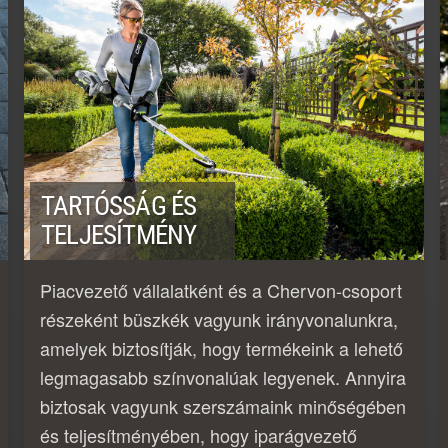
TARTÓSSÁG ÉS
TELJESÍTMÉNY
Piacvezető vállalatként és a Chervon-csoport
részeként büszkék vagyunk irányvonalunkra,
amelyek biztosítják, hogy termékeink a lehető
legmagasabb színvonalúak legyenek. Annyira
biztosak vagyunk szerszámaink minőségében
és teljesítményében, hogy iparágvezető