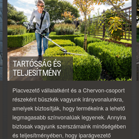
TARTÓSSÁG ÉS
TELJESÍTMÉNY
Piacvezető vállalatként és a Chervon-csoport
részeként büszkék vagyunk irányvonalunkra,
amelyek biztosítják, hogy termékeink a lehető
legmagasabb színvonalúak legyenek. Annyira
biztosak vagyunk szerszámaink minőségében
és teljesítményében, hogy iparágvezető