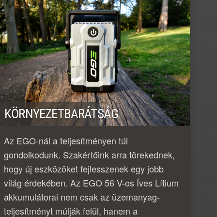
KÖRNYEZETBARÁTSÁG
Az EGO-nál a teljesítményen túl
gondolkodunk. Szakértőink arra törekednek,
hogy új eszközöket fejlesszenek egy jobb
világ érdekében. Az EGO 56 V-os Íves Lítium
akkumulátorai nem csak az üzemanyag-
teljesítményt múlják felül, hanem a