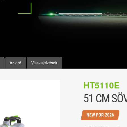
Az erő
Visszajelzések
HT5110E
51 CM SÖ
NEW FOR 2026