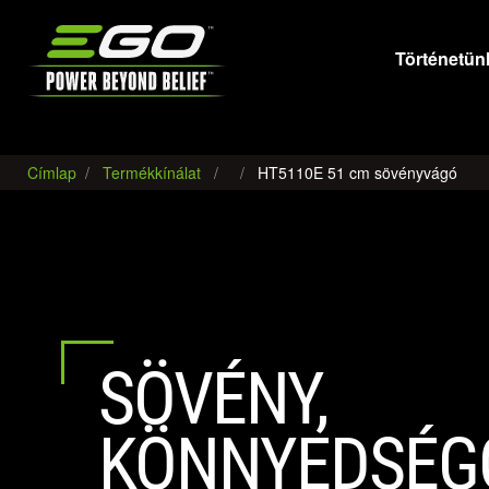
EGO
Történetün
Címlap
Termékkínálat
HT5110E 51 cm sövényvágó
SÖVÉNY,
KÖNNYEDSÉG