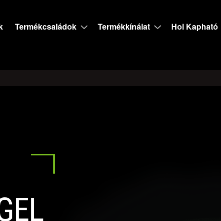
k
Termékcsaládok
Termékkínálat
Hol Kapható
GEL