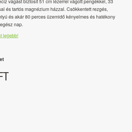
z vágást biztosít 51 cm lézerrel vágott pengékkel, 33
al és tartós magnézium házzal. Csökkentett rezgés,
antyú és akár 80 perces üzemidő kényelmes és hatékony
 egész nap.
t lejjebb!
et
FT