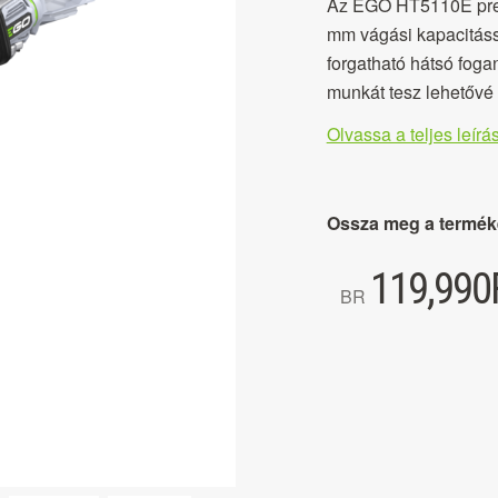
Az EGO HT5110E precí
mm vágási kapacitáss
forgatható hátsó fog
munkát tesz lehetővé
Olvassa a teljes leírás
Ossza meg a termék
119,990
BR