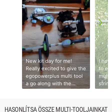
New kit day for me!
I hav
Really excited to give the
to el
egopowerplus multi tool
multi
a go along with the
strim
cultivator attachment 🔋 .
earlie
Slidepanel 1 of 2, Showing items 1 to 1 of 2.
. . . . #egopowerplus
#gar
#egomultitool
#gar
HASONLÍTSA ÖSSZE MULTI-TOOLJAINKAT