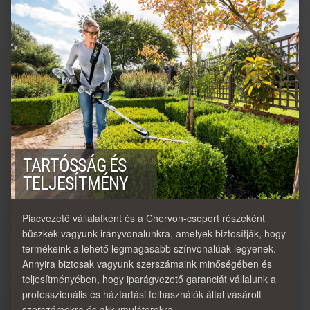
TARTÓSSÁG ÉS
TELJESÍTMÉNY
Piacvezető vállalatként és a Chervon-csoport részeként
büszkék vagyunk irányvonalunkra, amelyek biztosítják, hogy
termékeink a lehető legmagasabb színvonalúak legyenek.
Annyira biztosak vagyunk szerszámaink minőségében és
teljesítményében, hogy iparágvezető garanciát vállalunk a
professzionális és háztartási felhasználók által vásárolt
szerszámokra és akkumulátorokra.