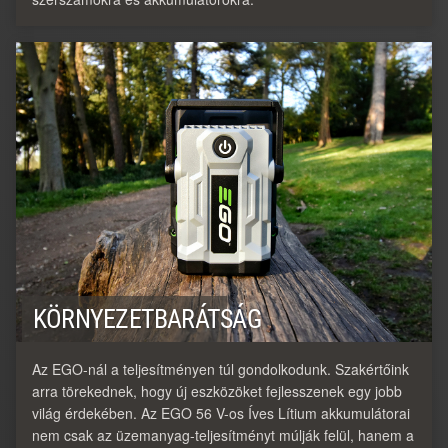
KÖRNYEZETBARÁTSÁG
Az EGO-nál a teljesítményen túl gondolkodunk. Szakértőink
arra törekednek, hogy új eszközöket fejlesszenek egy jobb
világ érdekében. Az EGO 56 V-os Íves Lítium akkumulátorai
nem csak az üzemanyag-teljesítményt múlják felül, hanem a