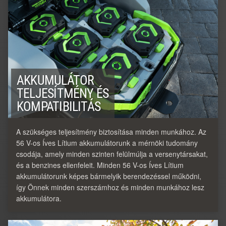
AKKUMULÁTOR
TELJESÍTMÉNY ÉS
KOMPATIBILITÁS
A szükséges teljesítmény biztosítása minden munkához. Az
56 V-os Íves Lítium akkumulátorunk a mérnöki tudomány
csodája, amely minden szinten felülmúlja a versenytársakat,
és a benzines ellenfeleit. Minden 56 V-os Íves Lítium
akkumulátorunk képes bármelyik berendezéssel működni,
így Önnek minden szerszámhoz és minden munkához lesz
akkumulátora.