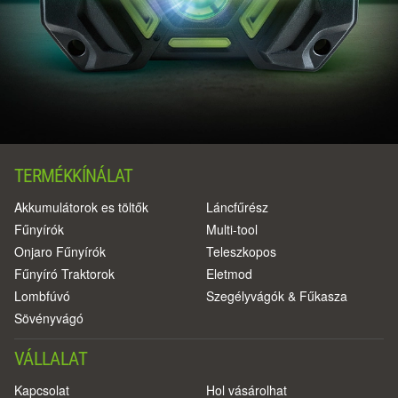
TERMÉKKÍNÁLAT
Akkumulátorok es töltők
Láncfűrész
Fűnyírók
Multi-tool
Onjaro Fűnyírók
Teleszkopos
Fűnyíró Traktorok
Eletmod
Lombfúvó
Szegélyvágók & Fűkasza
Sövényvágó
VÁLLALAT
Kapcsolat
Hol vásárolhat