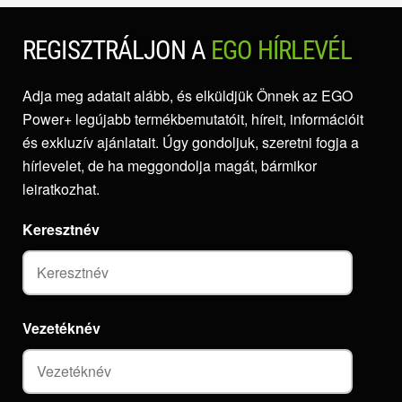
REGISZTRÁLJON A
EGO HÍRLEVÉL
Adja meg adatait alább, és elküldjük Önnek az EGO
Power+ legújabb termékbemutatóit, híreit, információit
és exkluzív ajánlatait. Úgy gondoljuk, szeretni fogja a
hírlevelet, de ha meggondolja magát, bármikor
leiratkozhat.
Keresztnév
Vezetéknév