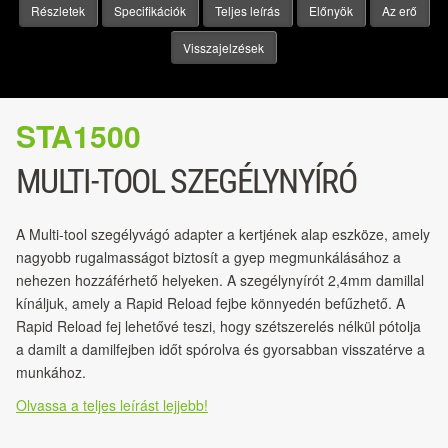
Részletek
Specifikációk
Teljes leírás
Előnyök
Az erő
Visszajelzések
STA1500
MULTI-TOOL SZEGÉLYNYÍRÓ
A Multi-tool szegélyvágó adapter a kertjének alap eszköze, amely
nagyobb rugalmasságot biztosít a gyep megmunkálásához a
nehezen hozzáférhető helyeken. A szegélynyírót 2,4mm damillal
kínáljuk, amely a Rapid Reload fejbe könnyedén befűzhető. A
Rapid Reload fej lehetővé teszi, hogy szétszerelés nélkül pótolja
a damilt a damilfejben időt spórolva és gyorsabban visszatérve a
munkához.
Olvassa a teljes leírást lejjebb!