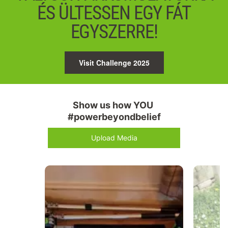
ÉS ÜLTESSEN EGY FÁT
EGYSZERRE!
Visit Challenge 2025
Show us how YOU 
#powerbeyondbelief
Upload Media
Media Carousel
Carousel with product photos. Use the previous and next buttons 