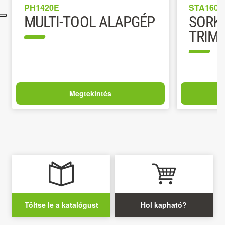
PH1420E
STA1600
MULTI-TOOL ALAPGÉP
SORK
TRIM
Megtekintés
Töltse le a katalógust
Hol kapható?