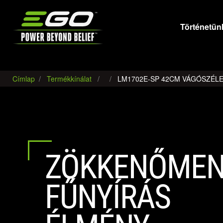
EGO
Történetün
Címlap
Termékkínálat
LM1702E-SP 42CM VÁGÓSZÉL
ZÖKKENŐMEN
FŰNYÍRÁS