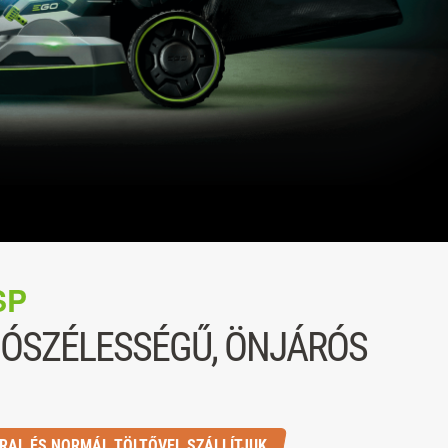
SP
ÓSZÉLESSÉGŰ, ÖNJÁRÓS
RAL ÉS NORMÁL TÖLTŐVEL SZÁLLÍTJUK