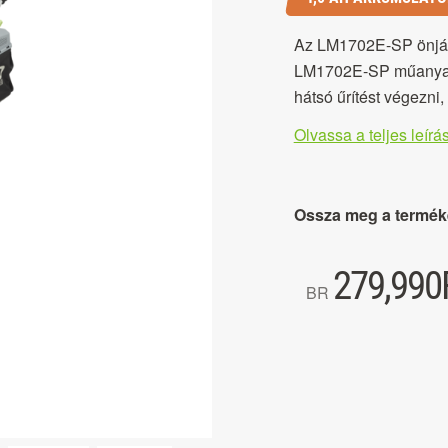
Az LM1702E-SP önjáró
LM1702E-SP műanyag 
hátsó űrítést végezni
Olvassa a teljes leírás
Ossza meg a termék
279,990
BR