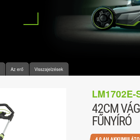
Az erő
Visszajelzések
LM1702E-
42CM VÁG
FŰNYÍRÓ
4,0 AH AKKUMULÁTO