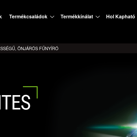
k
Termékcsaládok
Termékkínálat
Hol Kapható
ESSÉGŰ, ÖNJÁRÓS FŰNYÍRÓ
TES