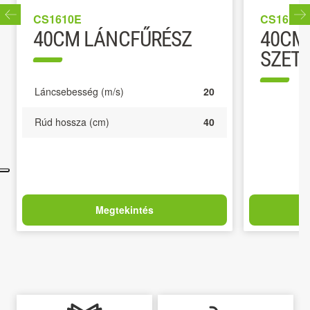
CS1610E
CS1614E
40CM LÁNCFŰRÉSZ
40CM
SZET
Láncsebesség (m/s)
20
Rúd hossza (cm)
40
Megtekintés