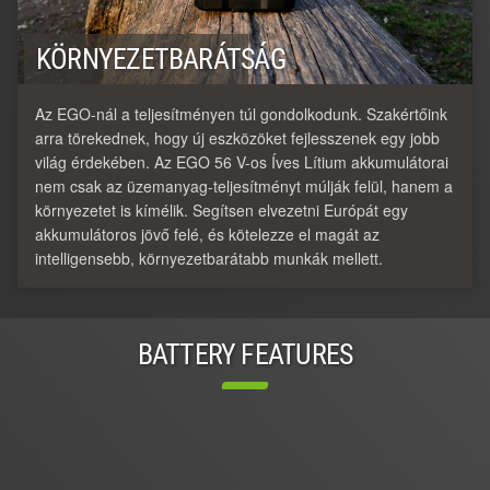
KÖRNYEZETBARÁTSÁG
Az EGO-nál a teljesítményen túl gondolkodunk. Szakértőink
arra törekednek, hogy új eszközöket fejlesszenek egy jobb
világ érdekében. Az EGO 56 V-os Íves Lítium akkumulátorai
nem csak az üzemanyag-teljesítményt múlják felül, hanem a
környezetet is kímélik. Segítsen elvezetni Európát egy
akkumulátoros jövő felé, és kötelezze el magát az
intelligensebb, környezetbarátabb munkák mellett.
BATTERY FEATURES