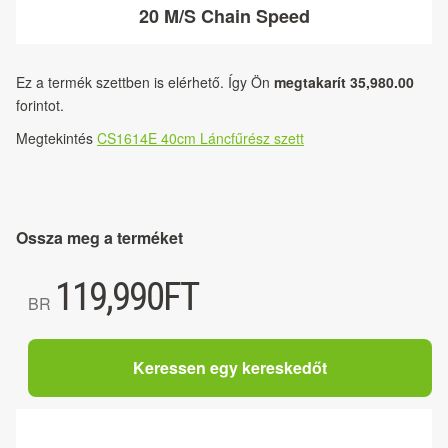
20 M/S Chain Speed
Ez a termék szettben is elérhető. Így Ön
megtakarít 35,980.00
forintot.
Megtekintés
CS1614E 40cm Láncfűrész szett
Ossza meg a terméket
119,990
FT
BR
Keressen egy kereskedőt