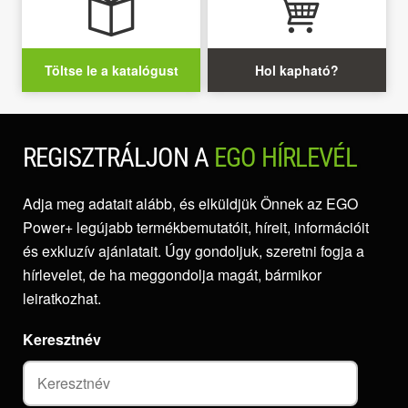
Töltse le a katalógust
Hol kapható?
REGISZTRÁLJON A
EGO HÍRLEVÉL
Adja meg adatait alább, és elküldjük Önnek az EGO
Power+ legújabb termékbemutatóit, híreit, információit
és exkluzív ajánlatait. Úgy gondoljuk, szeretni fogja a
hírlevelet, de ha meggondolja magát, bármikor
leiratkozhat.
Keresztnév