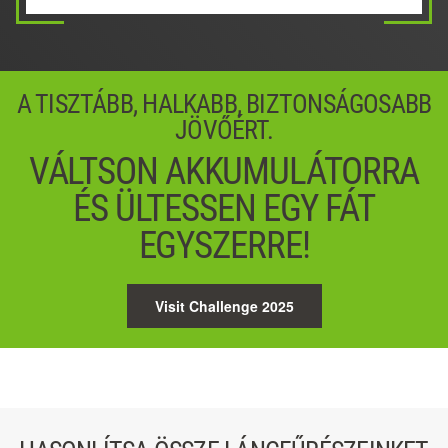
02 / 05
04 / 05
Next
Next
A TISZTÁBB, HALKABB, BIZTONSÁGOSABB
JÖVŐÉRT.
VÁLTSON AKKUMULÁTORRA
ÉS ÜLTESSEN EGY FÁT
EGYSZERRE!
Visit Challenge 2025