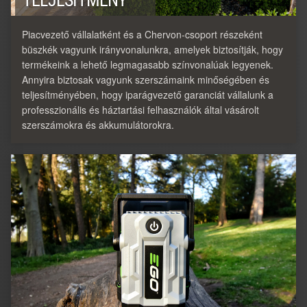
TELJESÍTMÉNY
Piacvezető vállalatként és a Chervon-csoport részeként
büszkék vagyunk irányvonalunkra, amelyek biztosítják, hogy
termékeink a lehető legmagasabb színvonalúak legyenek.
Annyira biztosak vagyunk szerszámaink minőségében és
teljesítményében, hogy iparágvezető garanciát vállalunk a
professzionális és háztartási felhasználók által vásárolt
szerszámokra és akkumulátorokra.