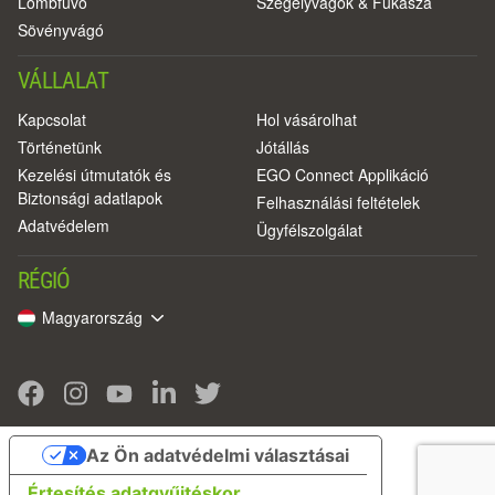
Lombfúvó
Szegélyvágók & Fűkasza
Sövényvágó
VÁLLALAT
Kapcsolat
Hol vásárolhat
Történetünk
Jótállás
Kezelési útmutatók és
EGO Connect Applikáció
Biztonsági adatlapok
Felhasználási feltételek
Adatvédelem
Ügyfélszolgálat
RÉGIÓ
Magyarország
Az Ön adatvédelmi választásai
Értesítés adatgyűjtéskor