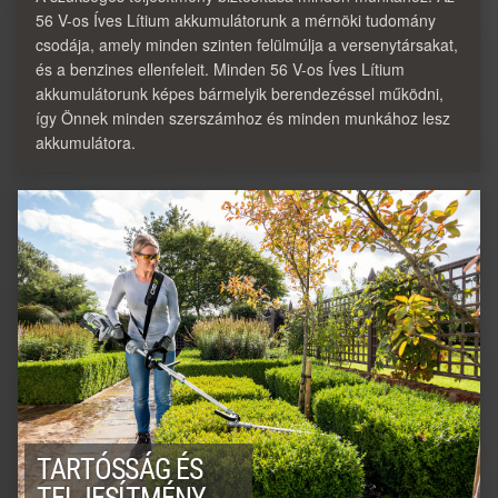
56 V-os Íves Lítium akkumulátorunk a mérnöki tudomány
csodája, amely minden szinten felülmúlja a versenytársakat,
és a benzines ellenfeleit. Minden 56 V-os Íves Lítium
akkumulátorunk képes bármelyik berendezéssel működni,
így Önnek minden szerszámhoz és minden munkához lesz
akkumulátora.
TARTÓSSÁG ÉS