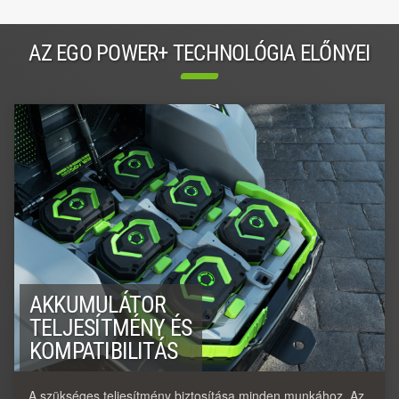
AZ EGO POWER+ TECHNOLÓGIA ELŐNYEI
AKKUMULÁTOR
TELJESÍTMÉNY ÉS
KOMPATIBILITÁS
A szükséges teljesítmény biztosítása minden munkához. Az