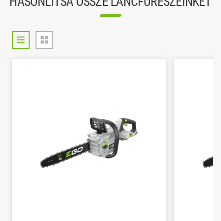
HASONLÍTSA ÖSSZE LÁNCFŰRÉSZEINKET