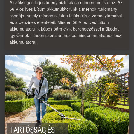
A szükséges teljesítmény biztosítása minden munkához. Az
56 V-os Íves Lítium akkumulátorunk a mérnöki tudomány
csodája, amely minden szinten felülmúlja a versenytársakat,
és a benzines ellenfeleit. Minden 56 V-os Íves Lítium
akkumulátorunk képes bármelyik berendezéssel működni,
így Önnek minden szerszámhoz és minden munkához lesz
akkumulátora.
TARTÓSSÁG ÉS