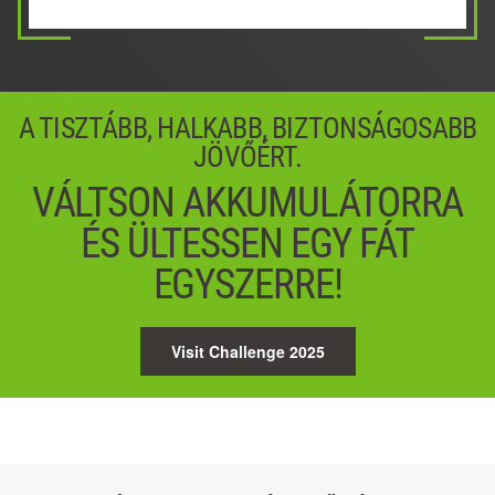
02 / 05
04 / 05
Next
Next
A TISZTÁBB, HALKABB, BIZTONSÁGOSABB
JÖVŐÉRT.
VÁLTSON AKKUMULÁTORRA
ÉS ÜLTESSEN EGY FÁT
EGYSZERRE!
Visit Challenge 2025