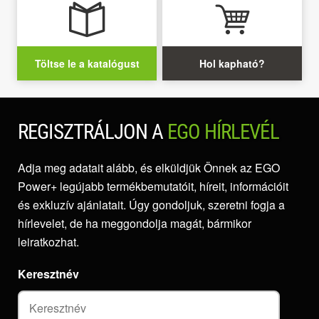
Töltse le a katalógust
Hol kapható?
REGISZTRÁLJON A
EGO HÍRLEVÉL
Adja meg adatait alább, és elküldjük Önnek az EGO
Power+ legújabb termékbemutatóit, híreit, információit
és exkluzív ajánlatait. Úgy gondoljuk, szeretni fogja a
hírlevelet, de ha meggondolja magát, bármikor
leiratkozhat.
Keresztnév