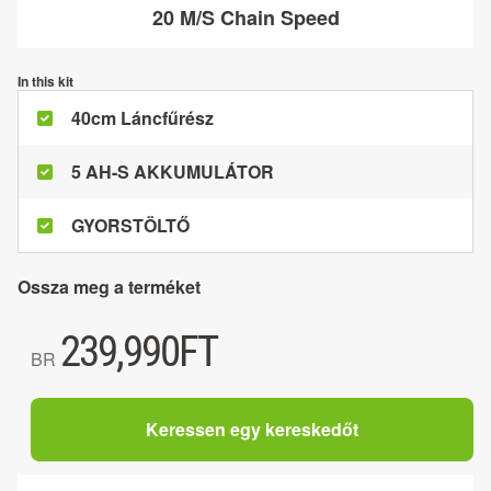
20 M/S Chain Speed
In this kit
40cm Láncfűrész
5 AH-S AKKUMULÁTOR
GYORSTÖLTŐ
Ossza meg a terméket
239,990
FT
BR
Keressen egy kereskedőt