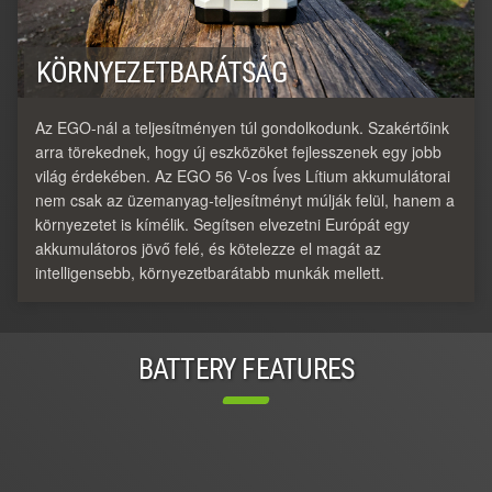
KÖRNYEZETBARÁTSÁG
Az EGO-nál a teljesítményen túl gondolkodunk. Szakértőink
arra törekednek, hogy új eszközöket fejlesszenek egy jobb
világ érdekében. Az EGO 56 V-os Íves Lítium akkumulátorai
nem csak az üzemanyag-teljesítményt múlják felül, hanem a
környezetet is kímélik. Segítsen elvezetni Európát egy
akkumulátoros jövő felé, és kötelezze el magát az
intelligensebb, környezetbarátabb munkák mellett.
BATTERY FEATURES