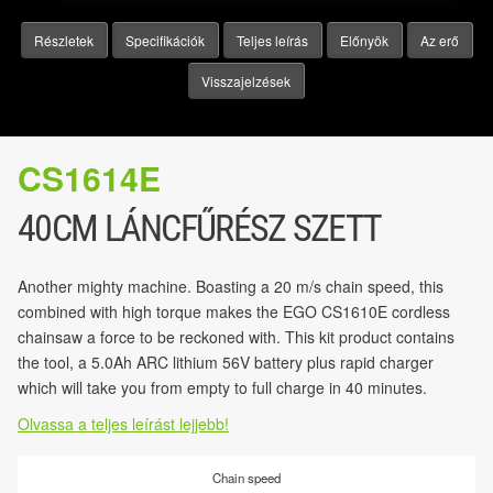
Részletek
Specifikációk
Teljes leírás
Előnyök
Az erő
Visszajelzések
CS1614E
40CM LÁNCFŰRÉSZ SZETT
Another mighty machine. Boasting a 20 m/s chain speed, this
combined with high torque makes the EGO CS1610E cordless
chainsaw a force to be reckoned with. This kit product contains
the tool, a 5.0Ah ARC lithium 56V battery plus rapid charger
which will take you from empty to full charge in 40 minutes.
Olvassa a teljes leírást lejjebb!
Chain speed