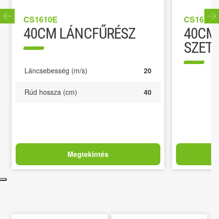
CS1610E
CS1614E
40CM LÁNCFŰRÉSZ
40CM
SZET
Láncsebesség (m/s)
20
Rúd hossza (cm)
40
Megtekintés