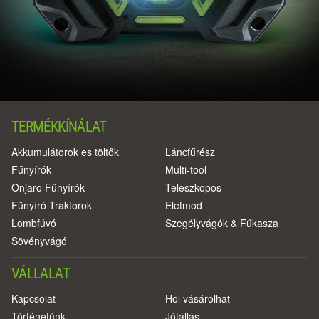
TERMÉKKÍNÁLAT
Akkumulátorok es töltők
Láncfűrész
Fűnyírók
Multi-tool
Onjaro Fűnyírók
Teleszkopos
Fűnyíró Traktorok
Eletmod
Lombfúvó
Szegélyvágók & Fűkasza
Sövényvágó
VÁLLALAT
Kapcsolat
Hol vásárolhat
Történetünk
Jótállás