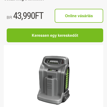
43,990
FT
Online vásárlás
BR
Keressen egy kereskedőt