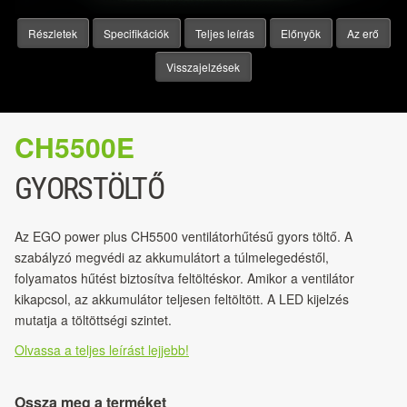
Részletek
Specifikációk
Teljes leírás
Előnyök
Az erő
Visszajelzések
CH5500E
GYORSTÖLTŐ
Az EGO power plus CH5500 ventilátorhűtésű gyors töltő. A
szabályzó megvédi az akkumulátort a túlmelegedéstől,
folyamatos hűtést biztosítva feltöltéskor. Amikor a ventilátor
kikapcsol, az akkumulátor teljesen feltöltött. A LED kijelzés
mutatja a töltöttségi szintet.
Olvassa a teljes leírást lejjebb!
Ossza meg a terméket