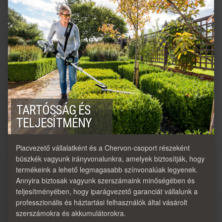
TARTÓSSÁG ÉS
TELJESÍTMÉNY
Piacvezető vállalatként és a Chervon-csoport részeként
büszkék vagyunk irányvonalunkra, amelyek biztosítják, hogy
termékeink a lehető legmagasabb színvonalúak legyenek.
Annyira biztosak vagyunk szerszámaink minőségében és
teljesítményében, hogy iparágvezető garanciát vállalunk a
professzionális és háztartási felhasználók által vásárolt
szerszámokra és akkumulátorokra.