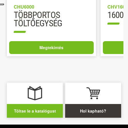
#gard
CHU6000
CHV1600
TÖBBPORTOS
1600W
TÖLTŐEGYSÉG
Megtekintés
Töltse le a katalógust
Hol kapható?