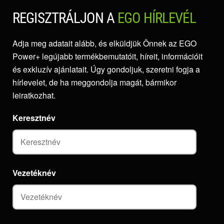
REGISZTRÁLJON A
EGO HÍRLEVÉL
Adja meg adatait alább, és elküldjük Önnek az EGO
Power+ legújabb termékbemutatóit, híreit, információit
és exkluzív ajánlatait. Úgy gondoljuk, szeretni fogja a
hírlevelet, de ha meggondolja magát, bármikor
leiratkozhat.
Keresztnév
Vezetéknév