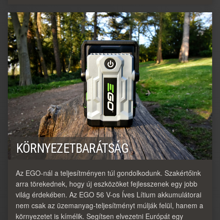
KÖRNYEZETBARÁTSÁG
Az EGO-nál a teljesítményen túl gondolkodunk. Szakértőink
arra törekednek, hogy új eszközöket fejlesszenek egy jobb
világ érdekében. Az EGO 56 V-os Íves Lítium akkumulátorai
nem csak az üzemanyag-teljesítményt múlják felül, hanem a
környezetet is kímélik. Segítsen elvezetni Európát egy