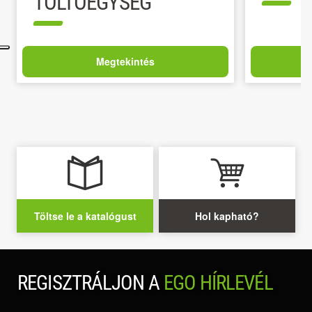
TÖLTŐEGYSÉG
Megtekintés
Töltse le a katalógust
Hol kapható?
REGISZTRÁLJON A
EGO HÍRLEVÉL