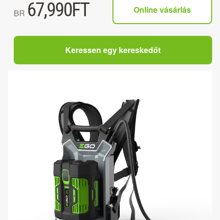
67,990
FT
Online vásárlás
BR
Keressen egy kereskedőt