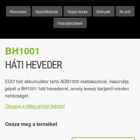
Részletek
Specifikációk
Teljes leírás
Előnyök
Az erő
Visszajelzések
BH1001
HÁTI HEVEDER
EGO háti akkumulátor tartó ADB1000 csatlakozóval. Használja
gépét a BH1001 háti hevederrel, amely levesz karjairól minden
nehézséget.
Olvassa a teljes leírást lejjebb!
Ossza meg a terméket