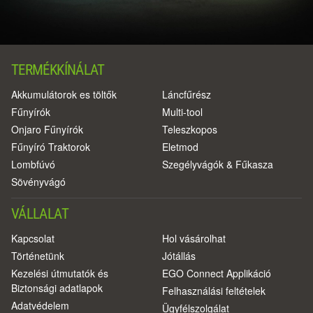
TERMÉKKÍNÁLAT
Akkumulátorok es töltők
Láncfűrész
Fűnyírók
Multi-tool
Onjaro Fűnyírók
Teleszkopos
Fűnyíró Traktorok
Eletmod
Lombfúvó
Szegélyvágók & Fűkasza
Sövényvágó
VÁLLALAT
Kapcsolat
Hol vásárolhat
Történetünk
Jótállás
Kezelési útmutatók és
EGO Connect Applikáció
Biztonsági adatlapok
Felhasználási feltételek
Adatvédelem
Ügyfélszolgálat