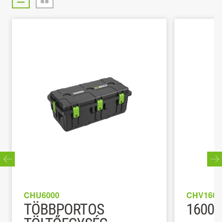
CHU6000
CHV1600
TÖBBPORTOS
1600W