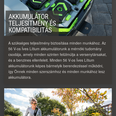
AKKUMULÁTOR
TELJESÍTMÉNY ÉS
KOMPATIBILITÁS
A szükséges teljesítmény biztosítása minden munkához. Az
56 V-os Íves Lítium akkumulátorunk a mérnöki tudomány
csodája, amely minden szinten felülmúlja a versenytársakat,
és a benzines ellenfeleit. Minden 56 V-os Íves Lítium
akkumulátorunk képes bármelyik berendezéssel működni,
így Önnek minden szerszámhoz és minden munkához lesz
akkumulátora.