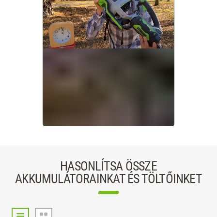
Slidepanel 1 of 1, Showing items 1 to 1 of 1.
HASONLÍTSA ÖSSZE
AKKUMULÁTORAINKAT ÉS TÖLTŐINKET