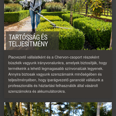
TARTÓSSÁG ÉS
TELJESÍTMÉNY
Piacvezető vállalatként és a Chervon-csoport részeként
büszkék vagyunk irányvonalunkra, amelyek biztosítják, hogy
termékeink a lehető legmagasabb színvonalúak legyenek.
Annyira biztosak vagyunk szerszámaink minőségében és
teljesítményében, hogy iparágvezető garanciát vállalunk a
professzionális és háztartási felhasználók által vásárolt
szerszámokra és akkumulátorokra.