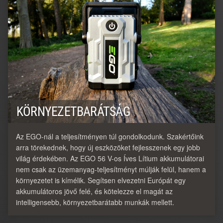
KÖRNYEZETBARÁTSÁG
Az EGO-nál a teljesítményen túl gondolkodunk. Szakértőink
arra törekednek, hogy új eszközöket fejlesszenek egy jobb
világ érdekében. Az EGO 56 V-os Íves Lítium akkumulátorai
nem csak az üzemanyag-teljesítményt múlják felül, hanem a
környezetet is kímélik. Segítsen elvezetni Európát egy
akkumulátoros jövő felé, és kötelezze el magát az
intelligensebb, környezetbarátabb munkák mellett.