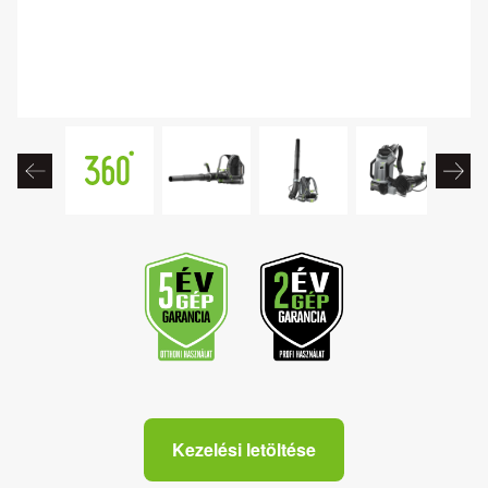
Kezelési letöltése