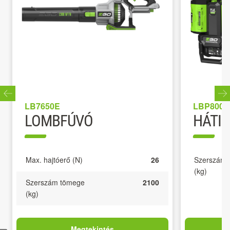
LB7650E
LBP8000
LOMBFÚVÓ
HÁTI
Max. hajtóerő (N)
26
Szerszám 
(kg)
Szerszám tömege
2100
(kg)
Megtekintés