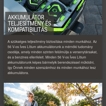
AKKUMULÁTOR
TELJESÍTMÉNY ÉS
KOMPATIBILITÁS
A szükséges teljesítmény biztosítása minden munkához. Az
56 V-os Íves Lítium akkumulátorunk a mérnöki tudomány
csodája, amely minden szinten felülmúlja a versenytársakat,
és a benzines ellenfeleit. Minden 56 V-os Íves Lítium
akkumulátorunk képes bármelyik berendezéssel működni,
így Önnek minden szerszámhoz és minden munkához lesz
akkumulátora.