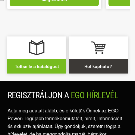
Töltse le a katalógust
Hol kapható?
REGISZTRÁLJON A
EGO HÍRLEVÉL
Adja meg adatait alább, és elküldjük Önnek az EGO
Power+ legújabb termékbemutatóit, híreit, információit
és exkluzív ajánlatait. Úgy gondoljuk, szeretni fogja a
hírlevelet, de ha meggondolja magát, bármikor