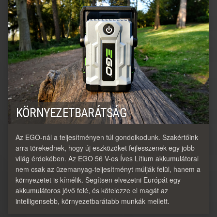
KÖRNYEZETBARÁTSÁG
Az EGO-nál a teljesítményen túl gondolkodunk. Szakértőink
arra törekednek, hogy új eszközöket fejlesszenek egy jobb
világ érdekében. Az EGO 56 V-os Íves Lítium akkumulátorai
nem csak az üzemanyag-teljesítményt múlják felül, hanem a
környezetet is kímélik. Segítsen elvezetni Európát egy
akkumulátoros jövő felé, és kötelezze el magát az
intelligensebb, környezetbarátabb munkák mellett.