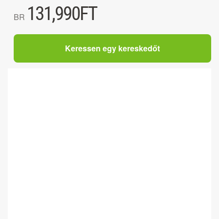
131,990
FT
BR
Keressen egy kereskedőt