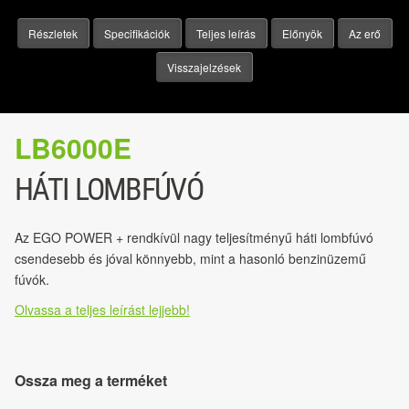
Részletek
Specifikációk
Teljes leírás
Előnyök
Az erő
Visszajelzések
LB6000E
HÁTI LOMBFÚVÓ
Az EGO POWER + rendkívül nagy teljesítményű háti lombfúvó
csendesebb és jóval könnyebb, mint a hasonló benzinüzemű
fúvók.
Olvassa a teljes leírást lejjebb!
Ossza meg a terméket