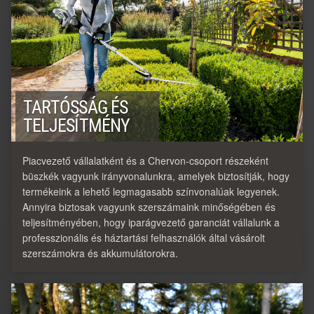
TARTÓSSÁG ÉS
TELJESÍTMÉNY
Piacvezető vállalatként és a Chervon-csoport részeként
büszkék vagyunk irányvonalunkra, amelyek biztosítják, hogy
termékeink a lehető legmagasabb színvonalúak legyenek.
Annyira biztosak vagyunk szerszámaink minőségében és
teljesítményében, hogy iparágvezető garanciát vállalunk a
professzionális és háztartási felhasználók által vásárolt
szerszámokra és akkumulátorokra.