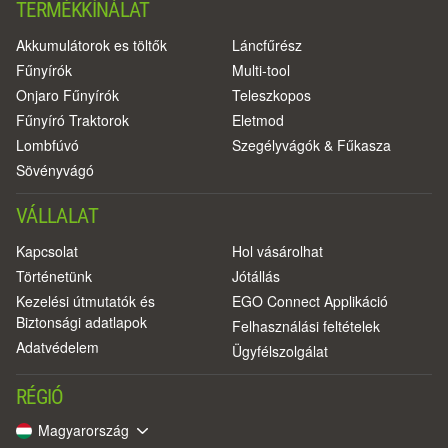
TERMÉKKÍNÁLAT
Akkumulátorok es töltők
Láncfűrész
Fűnyírók
Multi-tool
Onjaro Fűnyírók
Teleszkopos
Fűnyíró Traktorok
Eletmod
Lombfúvó
Szegélyvágók & Fűkasza
Sövényvágó
VÁLLALAT
Kapcsolat
Hol vásárolhat
Történetünk
Jótállás
Kezelési útmutatók és
EGO Connect Applikáció
Biztonsági adatlapok
Felhasználási feltételek
Adatvédelem
Ügyfélszolgálat
RÉGIÓ
Magyarország