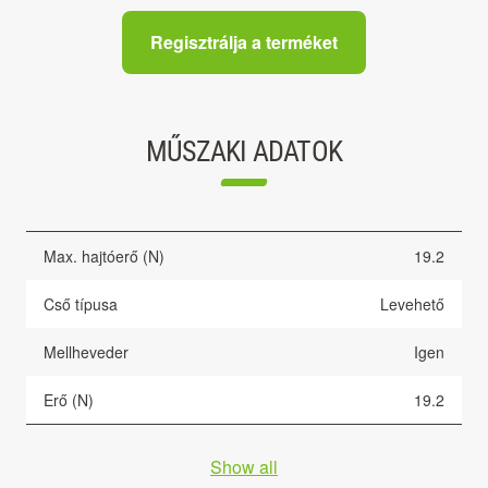
Regisztrálja a terméket
MŰSZAKI ADATOK
Max. hajtóerő (N)
19.2
Cső típusa
Levehető
Mellheveder
Igen
Erő (N)
19.2
Show all