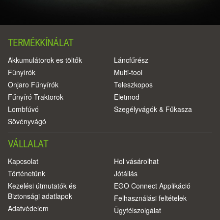
TERMÉKKÍNÁLAT
Akkumulátorok es töltők
Láncfűrész
Fűnyírók
Multi-tool
Onjaro Fűnyírók
Teleszkopos
Fűnyíró Traktorok
Eletmod
Lombfúvó
Szegélyvágók & Fűkasza
Sövényvágó
VÁLLALAT
Kapcsolat
Hol vásárolhat
Történetünk
Jótállás
Kezelési útmutatók és
EGO Connect Applikáció
Biztonsági adatlapok
Felhasználási feltételek
Adatvédelem
Ügyfélszolgálat