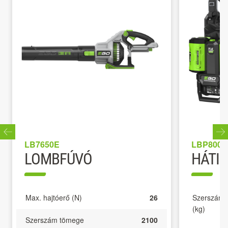
LB7650E
LBP8000
LOMBFÚVÓ
HÁTI
Max. hajtóerő (N)
26
Szerszám 
(kg)
Szerszám tömege
2100