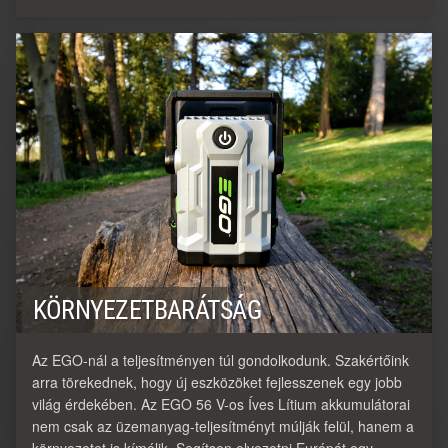
KÖRNYEZETBARÁTSÁG
Az EGO-nál a teljesítményen túl gondolkodunk. Szakértőink
arra törekednek, hogy új eszközöket fejlesszenek egy jobb
világ érdekében. Az EGO 56 V-os Íves Lítium akkumulátorai
nem csak az üzemanyag-teljesítményt múlják felül, hanem a