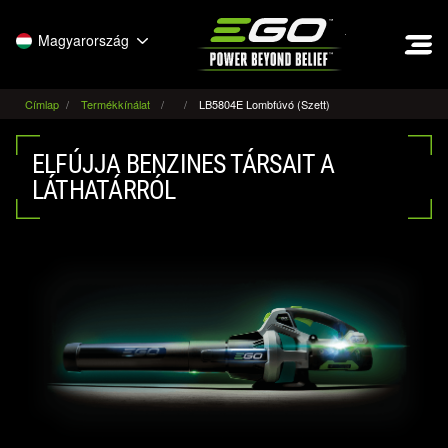
EGO
Magyarország
Címlap
Termékkínálat
LB5804E Lombfúvó (Szett)
ELFÚJJA BENZINES TÁRSAIT A
LÁTHATÁRRÓL