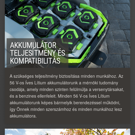
AKKUMULÁTOR
TELJESÍTMÉNY ÉS
KOMPATIBILITÁS
A szükséges teljesítmény biztosítása minden munkához. Az
56 V-os Íves Lítium akkumulátorunk a mérnöki tudomány
csodája, amely minden szinten felülmúlja a versenytársakat,
és a benzines ellenfeleit. Minden 56 V-os Íves Lítium
akkumulátorunk képes bármelyik berendezéssel működni,
így Önnek minden szerszámhoz és minden munkához lesz
akkumulátora.