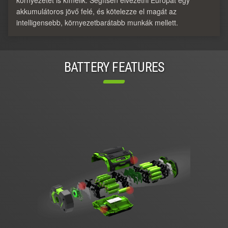
környezetet is kímélik. Segítsen elvezetni Európát egy
akkumulátoros jövő felé, és kötelezze el magát az
intelligensebb, környezetbarátabb munkák mellett.
BATTERY FEATURES