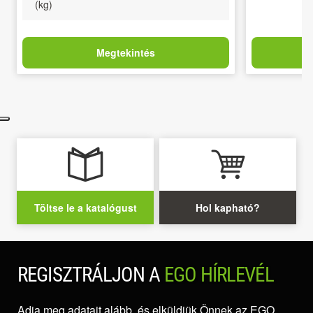
(kg)
Megtekintés
Töltse le a katalógust
Hol kapható?
REGISZTRÁLJON A
EGO HÍRLEVÉL
Adja meg adatait alább, és elküldjük Önnek az EGO