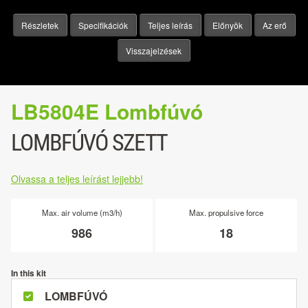
Részletek
Specifikációk
Teljes leírás
Előnyök
Az erő
Visszajelzések
LB5804E Lombfúvó
LOMBFÚVÓ SZETT
Olvassa a teljes leírást lejjebb!
Max. air volume (m3/h)
Max. propulsive force
986
18
In this kit
LOMBFÚVÓ