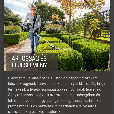
TARTÓSSÁG ÉS
TELJESÍTMÉNY
Piacvezető vállalatként és a Chervon-csoport részeként
büszkék vagyunk irányvonalunkra, amelyek biztosítják, hogy
termékeink a lehető legmagasabb színvonalúak legyenek.
Annyira biztosak vagyunk szerszámaink minőségében és
teljesítményében, hogy iparágvezető garanciát vállalunk a
professzionális és háztartási felhasználók által vásárolt
szerszámokra és akkumulátorokra.