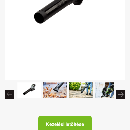
Kezelési letöltése