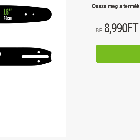
Ossza meg a termék
8,990
FT
BR