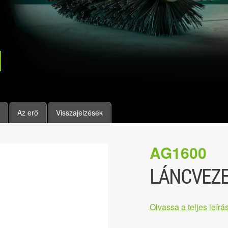
Az erő
Visszajelzések
AG1600
LÁNCVEZE
Olvassa a teljes leírás