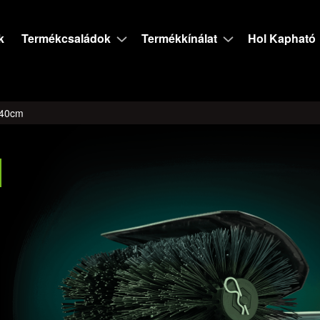
k
Termékcsaládok
Termékkínálat
Hol Kapható
 40cm