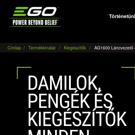
EGO
Történetün
Címlap
Termékkínálat
Kiegészítők
AG1600 Láncvezető
DAMILOK,
PENGÉK ÉS
KIEGÉSZÍTŐK