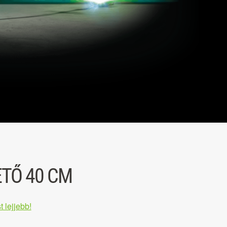
TŐ 40 CM
t lejjebb!