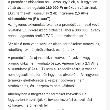
A promóciós időszakon belül azon ügyfelek, akik egyetlen
vásárlás során legalább
380 000 Ft értékben
vásárolnak
EGO terméket*, jogosultak
2 db ingyenes 2,5 Ah-s
akkumulátorra (BA1400T)
.
Az ingyenes akkumulátorokat az a promócióban részt vevő,
hivatalos EGO-kereskedő biztosítja, ahol a 380 000 Ft vagy
annál magasabb értékű EGO-termékvásárlás történt.
*Az akció nem vonatkozik az alábbi termékekre: tartozékok,
robotfűnyírók, fűnyírótraktorok és hómarók.
A promóció más ajánlatokkal, kedvezményekkel vagy
promóciókkal nem vonható össze. Amennyiben a 2,5 Ah-s
akkumulátor (BA1400T) nem áll rendelkezésre, a vásárló
nem jogosult más termék ingyenes átvételére. Az ingyenes
termékek elérhetősége a készlet függvénye, nem
átruházhatók, és készpénzre nem válthatók.
Amennyiben a megvásárolt terméket közvetlenül a
fogyasztónak szállítják ki, további kezelési és szállítási
költségek merülhetnek fel.