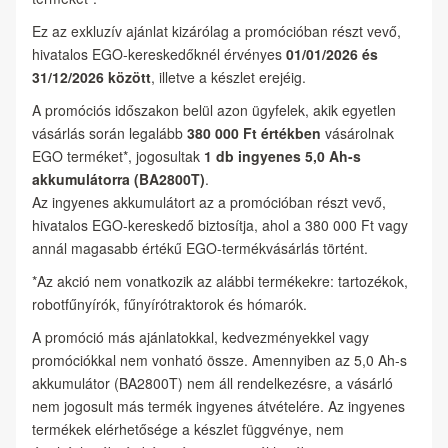
Ez az exkluzív ajánlat kizárólag a promócióban részt vevő,
hivatalos EGO-kereskedőknél érvényes
01/01/2026 és
31/12/2026 között
, illetve a készlet erejéig.
A promóciós időszakon belül azon ügyfelek, akik egyetlen
vásárlás során legalább
380 000 Ft értékben
vásárolnak
EGO terméket*, jogosultak
1 db ingyenes 5,0 Ah-s
akkumulátorra (BA2800T)
.
Az ingyenes akkumulátort az a promócióban részt vevő,
hivatalos EGO-kereskedő biztosítja, ahol a 380 000 Ft vagy
annál magasabb értékű EGO-termékvásárlás történt.
*Az akció nem vonatkozik az alábbi termékekre: tartozékok,
robotfűnyírók, fűnyírótraktorok és hómarók.
A promóció más ajánlatokkal, kedvezményekkel vagy
promóciókkal nem vonható össze. Amennyiben az 5,0 Ah-s
akkumulátor (BA2800T) nem áll rendelkezésre, a vásárló
nem jogosult más termék ingyenes átvételére. Az ingyenes
termékek elérhetősége a készlet függvénye, nem