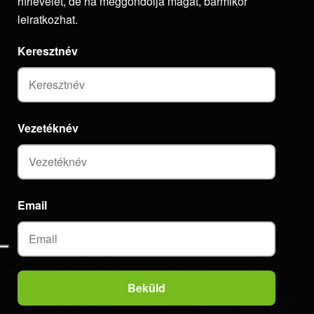
hírlevelet, de ha meggondolja magát, bármikor
leiratkozhat.
Keresztnév
Vezetéknév
Email