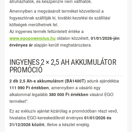
átruházhatók, és készpénzre nem válthatók.
Amennyiben a megvásárolt terméket közvetlenül a
fogyasztónak szállítják ki, további kezelési és szállítási
költségek merülhetnek fel.
Az ingyenes termék feltüntetett értéke a
www.egopowerplus.hu
oldalon közzétett,
01/01/2026-jén
érvényes ár
alapján került meghatározásra.
INGYENES 2 × 2,5 AH AKKUMULÁTOR
PROMÓCIÓ
2 db 2,5 Ah-s akkumulátort (BA1400T)
adunk ajándékba
111 990 Ft értékben
, amennyiben a vásárló egy
alkalommal legalább
380 000 Ft értékben
vásárol EGO
terméket*.
Ez az exkluzív ajánlat kizárólag a promócióban részt vevő,
hivatalos EGO-kereskedőknél érvényes
01/01/2026 és
31/12/2026 között
, illetve a készlet erejéig.