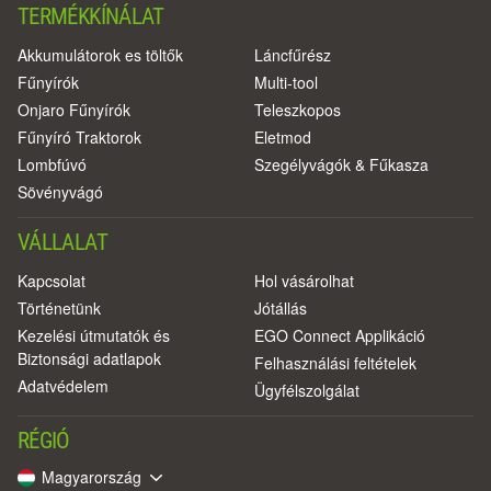
TERMÉKKÍNÁLAT
Akkumulátorok es töltők
Láncfűrész
Fűnyírók
Multi-tool
Onjaro Fűnyírók
Teleszkopos
Fűnyíró Traktorok
Eletmod
Lombfúvó
Szegélyvágók & Fűkasza
Sövényvágó
VÁLLALAT
Kapcsolat
Hol vásárolhat
Történetünk
Jótállás
Kezelési útmutatók és
EGO Connect Applikáció
Biztonsági adatlapok
Felhasználási feltételek
Adatvédelem
Ügyfélszolgálat
RÉGIÓ
Magyarország