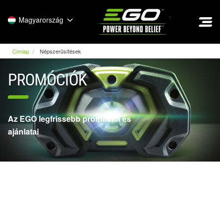
EGO
Magyarország
Címlap
Népszerűsítések
PROMÓCIÓK
Az EGO legfrissebb promóciói és
ajánlatai