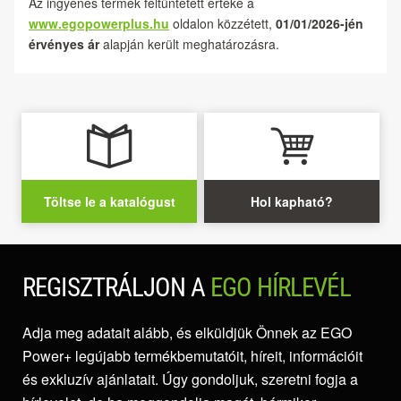
Az ingyenes termék feltüntetett értéke a
www.egopowerplus.hu
oldalon közzétett,
01/01/2026-jén
érvényes ár
alapján került meghatározásra.
Töltse le a katalógust
Hol kapható?
REGISZTRÁLJON A
EGO HÍRLEVÉL
Adja meg adatait alább, és elküldjük Önnek az EGO
Power+ legújabb termékbemutatóit, híreit, információit
és exkluzív ajánlatait. Úgy gondoljuk, szeretni fogja a