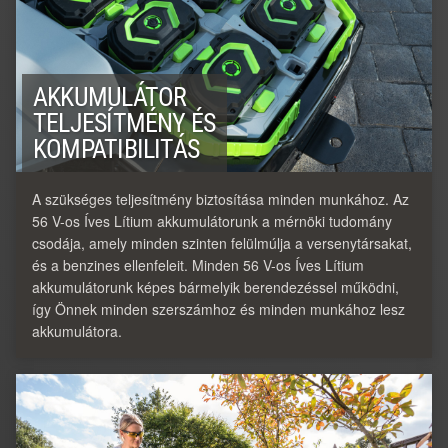
AKKUMULÁTOR
TELJESÍTMÉNY ÉS
KOMPATIBILITÁS
A szükséges teljesítmény biztosítása minden munkához. Az
56 V-os Íves Lítium akkumulátorunk a mérnöki tudomány
csodája, amely minden szinten felülmúlja a versenytársakat,
és a benzines ellenfeleit. Minden 56 V-os Íves Lítium
akkumulátorunk képes bármelyik berendezéssel működni,
így Önnek minden szerszámhoz és minden munkához lesz
akkumulátora.