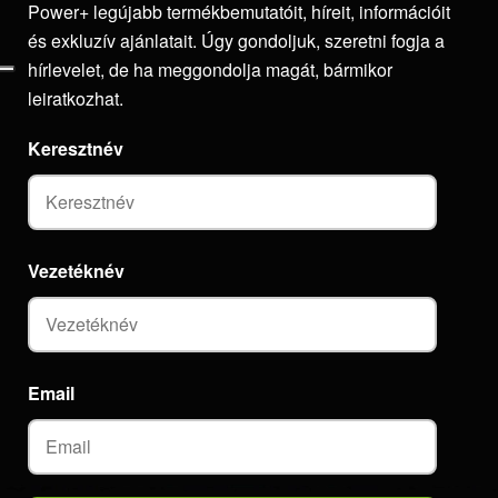
Power+ legújabb termékbemutatóit, híreit, információit
és exkluzív ajánlatait. Úgy gondoljuk, szeretni fogja a
hírlevelet, de ha meggondolja magát, bármikor
leiratkozhat.
Keresztnév
Vezetéknév
Email