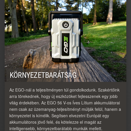
KÖRNYEZETBARÁTSÁG
Az EGO-nál a teljesítményen túl gondolkodunk. Szakértőink
arra törekednek, hogy új eszközöket fejlesszenek egy jobb
világ érdekében. Az EGO 56 V-os Íves Lítium akkumulátorai
nem csak az üzemanyag-teljesítményt múlják felül, hanem a
környezetet is kímélik. Segítsen elvezetni Európát egy
akkumulátoros jövő felé, és kötelezze el magát az
intelligensebb, környezetbarátabb munkák mellett.