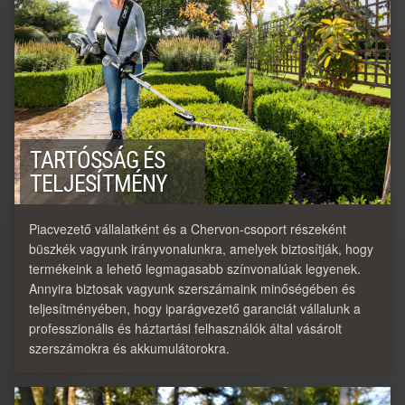
TARTÓSSÁG ÉS
TELJESÍTMÉNY
Piacvezető vállalatként és a Chervon-csoport részeként
büszkék vagyunk irányvonalunkra, amelyek biztosítják, hogy
termékeink a lehető legmagasabb színvonalúak legyenek.
Annyira biztosak vagyunk szerszámaink minőségében és
teljesítményében, hogy iparágvezető garanciát vállalunk a
professzionális és háztartási felhasználók által vásárolt
szerszámokra és akkumulátorokra.