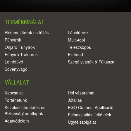
TERMÉKKÍNÁLAT
Akkumulátorok es töltők
Láncfűrész
Fűnyírók
Multi-tool
Onjaro Fűnyírók
Teleszkopos
Fűnyíró Traktorok
Eletmod
Lombfúvó
Szegélyvágók & Fűkasza
Sövényvágó
VÁLLALAT
Kapcsolat
Hol vásárolhat
Történetünk
Jótállás
Kezelési útmutatók és
EGO Connect Applikáció
Biztonsági adatlapok
Felhasználási feltételek
Adatvédelem
Ügyfélszolgálat