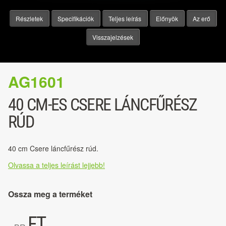
Részletek
Specifikációk
Teljes leírás
Előnyök
Az erő
Visszajelzések
AG1601
40 CM-ES CSERE LÁNCFŰRÉSZ
RÚD
40 cm Csere láncfűrész rúd.
Olvassa a teljes leírást lejjebb!
Ossza meg a terméket
FT