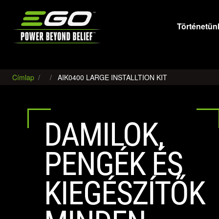
EGO
Történetün
Címlap
AIK0400 LARGE INSTALLTION KIT
DAMILOK,
PENGÉK ÉS
KIEGÉSZÍTŐK