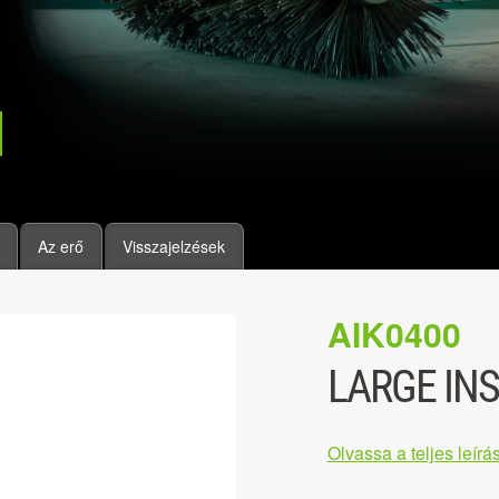
Az erő
Visszajelzések
AIK0400
LARGE INS
Olvassa a teljes leírás