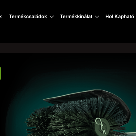
k
Termékcsaládok
Termékkínálat
Hol Kapható