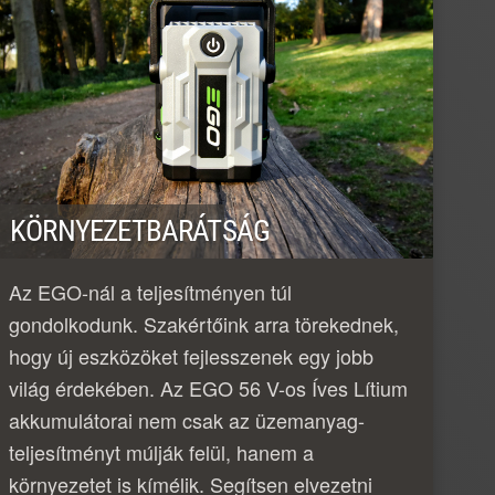
KÖRNYEZETBARÁTSÁG
Az EGO-nál a teljesítményen túl
gondolkodunk. Szakértőink arra törekednek,
hogy új eszközöket fejlesszenek egy jobb
világ érdekében. Az EGO 56 V-os Íves Lítium
akkumulátorai nem csak az üzemanyag-
teljesítményt múlják felül, hanem a
környezetet is kímélik. Segítsen elvezetni