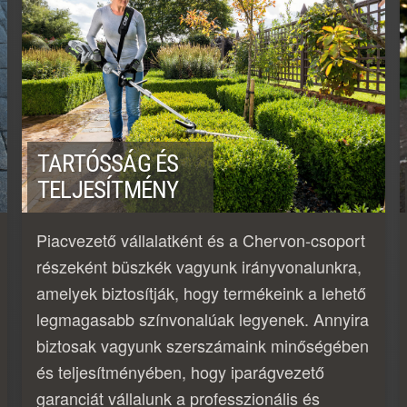
TARTÓSSÁG ÉS
TELJESÍTMÉNY
Piacvezető vállalatként és a Chervon-csoport
részeként büszkék vagyunk irányvonalunkra,
amelyek biztosítják, hogy termékeink a lehető
legmagasabb színvonalúak legyenek. Annyira
biztosak vagyunk szerszámaink minőségében
és teljesítményében, hogy iparágvezető
garanciát vállalunk a professzionális és