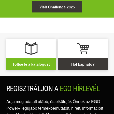
Visit Challenge 2025
Töltse le a katalógust
Hol kapható?
REGISZTRÁLJON A
EGO HÍRLEVÉL
Adja meg adatait alább, és elküldjük Önnek az EGO
Power+ legújabb termékbemutatóit, híreit, információit