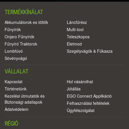
TERMÉKKÍNÁLAT
Akkumulátorok es töltők
Láncfűrész
Fűnyírók
Multi-tool
Onjaro Fűnyírók
Teleszkopos
Fűnyíró Traktorok
Eletmod
Lombfúvó
Szegélyvágók & Fűkasza
Sövényvágó
VÁLLALAT
Kapcsolat
Hol vásárolhat
Történetünk
Jótállás
Kezelési útmutatók és
EGO Connect Applikáció
Biztonsági adatlapok
Felhasználási feltételek
Adatvédelem
Ügyfélszolgálat
RÉGIÓ