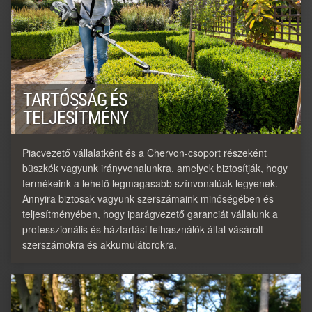
TARTÓSSÁG ÉS
TELJESÍTMÉNY
Piacvezető vállalatként és a Chervon-csoport részeként
büszkék vagyunk irányvonalunkra, amelyek biztosítják, hogy
termékeink a lehető legmagasabb színvonalúak legyenek.
Annyira biztosak vagyunk szerszámaink minőségében és
teljesítményében, hogy iparágvezető garanciát vállalunk a
professzionális és háztartási felhasználók által vásárolt
szerszámokra és akkumulátorokra.