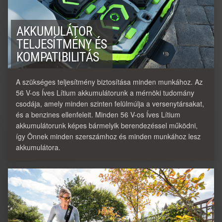
AKKUMULÁTOR
TELJESÍTMÉNY ÉS
KOMPATIBILITÁS
A szükséges teljesítmény biztosítása minden munkához. Az
56 V-os Íves Lítium akkumulátorunk a mérnöki tudomány
csodája, amely minden szinten felülmúlja a versenytársakat,
és a benzines ellenfeleit. Minden 56 V-os Íves Lítium
akkumulátorunk képes bármelyik berendezéssel működni,
így Önnek minden szerszámhoz és minden munkához lesz
akkumulátora.