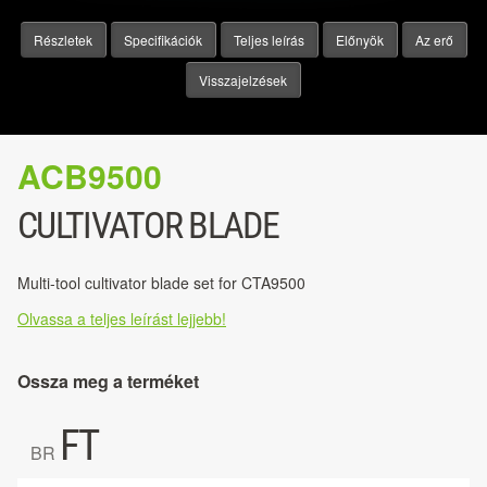
Részletek
Specifikációk
Teljes leírás
Előnyök
Az erő
Visszajelzések
ACB9500
CULTIVATOR BLADE
Multi-tool cultivator blade set for CTA9500
Olvassa a teljes leírást lejjebb!
Ossza meg a terméket
FT
BR