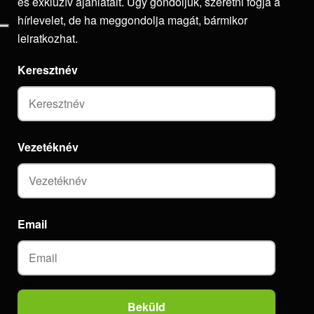
és exkluzív ajánlatait. Úgy gondoljuk, szeretni fogja a
hírlevelet, de ha meggondolja magát, bármikor
leiratkozhat.
Keresztnév
Vezetéknév
Email