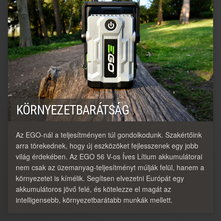
KÖRNYEZETBARÁTSÁG
Az EGO-nál a teljesítményen túl gondolkodunk. Szakértőink
arra törekednek, hogy új eszközöket fejlesszenek egy jobb
világ érdekében. Az EGO 56 V-os Íves Lítium akkumulátorai
nem csak az üzemanyag-teljesítményt múlják felül, hanem a
környezetet is kímélik. Segítsen elvezetni Európát egy
akkumulátoros jövő felé, és kötelezze el magát az
intelligensebb, környezetbarátabb munkák mellett.