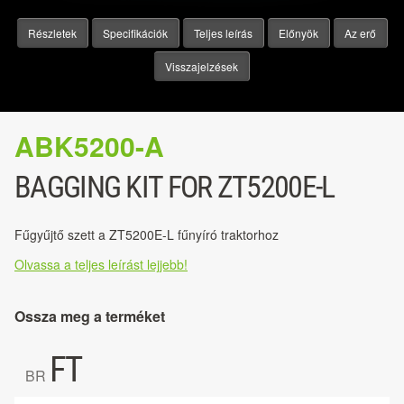
Részletek
Specifikációk
Teljes leírás
Előnyök
Az erő
Visszajelzések
ABK5200-A
BAGGING KIT FOR ZT5200E-L
Fűgyűjtő szett a ZT5200E-L fűnyíró traktorhoz
Olvassa a teljes leírást lejjebb!
Ossza meg a terméket
FT
BR