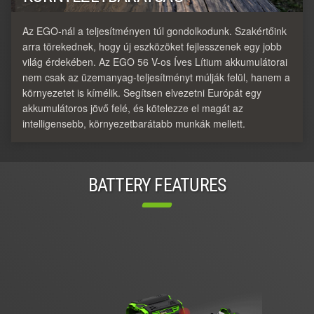
Az EGO-nál a teljesítményen túl gondolkodunk. Szakértőink
arra törekednek, hogy új eszközöket fejlesszenek egy jobb
világ érdekében. Az EGO 56 V-os Íves Lítium akkumulátorai
nem csak az üzemanyag-teljesítményt múlják felül, hanem a
környezetet is kímélik. Segítsen elvezetni Európát egy
akkumulátoros jövő felé, és kötelezze el magát az
intelligensebb, környezetbarátabb munkák mellett.
BATTERY FEATURES