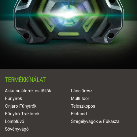
TERMÉKKÍNÁLAT
Akkumulátorok es töltők
Láncfűrész
Fűnyírók
Multi-tool
Onjaro Fűnyírók
Teleszkopos
Fűnyíró Traktorok
Eletmod
Lombfúvó
Szegélyvágók & Fűkasza
Sövényvágó