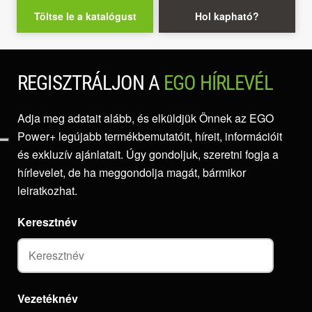
Töltse le a katalógust
Hol kapható?
REGISZTRÁLJON A
EGO HÍRLEVÉL
Adja meg adatait alább, és elküldjük Önnek az EGO
Power+ legújabb termékbemutatóit, híreit, információit
és exkluzív ajánlatait. Úgy gondoljuk, szeretni fogja a
hírlevelet, de ha meggondolja magát, bármikor
leiratkozhat.
Keresztnév
Vezetéknév