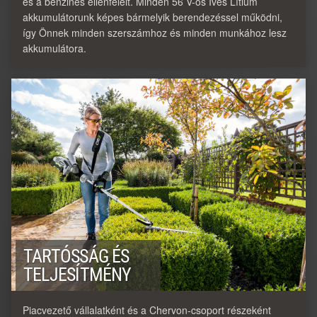
és a benzines ellenfeleit. Minden 56 V-os Íves Lítium
akkumulátorunk képes bármelyik berendezéssel működni,
így Önnek minden szerszámhoz és minden munkához lesz
akkumulátora.
TARTÓSSÁG ÉS
TELJESÍTMÉNY
Piacvezető vállalatként és a Chervon-csoport részeként