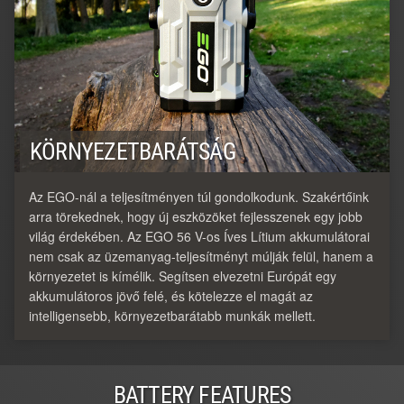
KÖRNYEZETBARÁTSÁG
Az EGO-nál a teljesítményen túl gondolkodunk. Szakértőink
arra törekednek, hogy új eszközöket fejlesszenek egy jobb
világ érdekében. Az EGO 56 V-os Íves Lítium akkumulátorai
nem csak az üzemanyag-teljesítményt múlják felül, hanem a
környezetet is kímélik. Segítsen elvezetni Európát egy
akkumulátoros jövő felé, és kötelezze el magát az
intelligensebb, környezetbarátabb munkák mellett.
BATTERY FEATURES