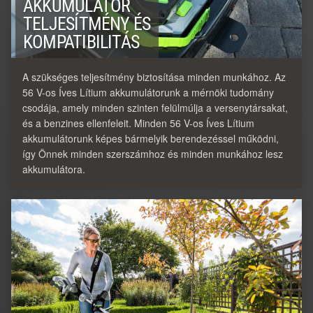
AKKUMULÁTOR
TELJESÍTMÉNY ÉS
KOMPATIBILITÁS
A szükséges teljesítmény biztosítása minden munkához. Az
56 V-os Íves Lítium akkumulátorunk a mérnöki tudomány
csodája, amely minden szinten felülmúlja a versenytársakat,
és a benzines ellenfeleit. Minden 56 V-os Íves Lítium
akkumulátorunk képes bármelyik berendezéssel működni,
így Önnek minden szerszámhoz és minden munkához lesz
akkumulátora.