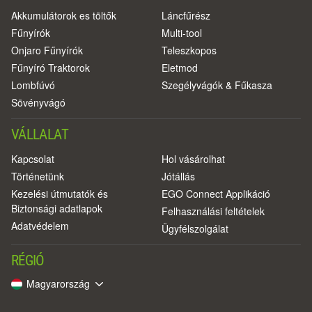
Akkumulátorok es töltők
Láncfűrész
Fűnyírók
Multi-tool
Onjaro Fűnyírók
Teleszkopos
Fűnyíró Traktorok
Eletmod
Lombfúvó
Szegélyvágók & Fűkasza
Sövényvágó
VÁLLALAT
Kapcsolat
Hol vásárolhat
Történetünk
Jótállás
Kezelési útmutatók és
EGO Connect Applikáció
Biztonsági adatlapok
Felhasználási feltételek
Adatvédelem
Ügyfélszolgálat
RÉGIÓ
Magyarország