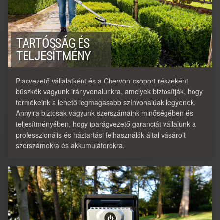
TARTÓSSÁG ÉS
TELJESÍTMÉNY
Piacvezető vállalatként és a Chervon-csoport részeként
büszkék vagyunk irányvonalunkra, amelyek biztosítják, hogy
termékeink a lehető legmagasabb színvonalúak legyenek.
Annyira biztosak vagyunk szerszámaink minőségében és
teljesítményében, hogy iparágvezető garanciát vállalunk a
professzionális és háztartási felhasználók által vásárolt
szerszámokra és akkumulátorokra.