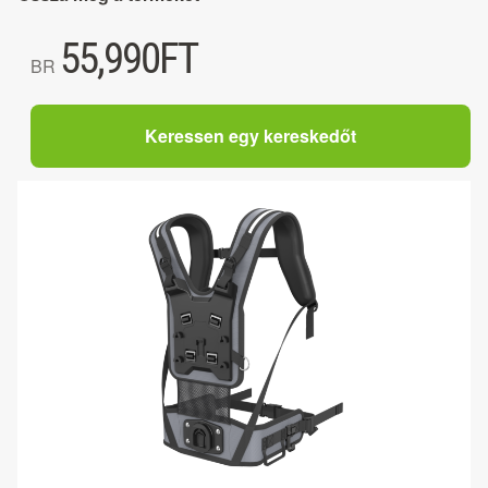
55,990
FT
BR
Keressen egy kereskedőt