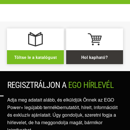
Töltse le a katalógust
Hol kapható?
REGISZTRÁLJON A
EGO HÍRLEVÉL
Adja meg adatait alább, és elküldjük Önnek az EGO
Power+ legújabb termékbemutatóit, híreit, információit
és exkluzív ajánlatait. Úgy gondoljuk, szeretni fogja a
hírlevelet, de ha meggondolja magát, bármikor
leiratkozhat.