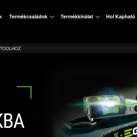
k
Termékcsaládok
Termékkínálat
Hol Kapható
I-TOOLHOZ
KBA