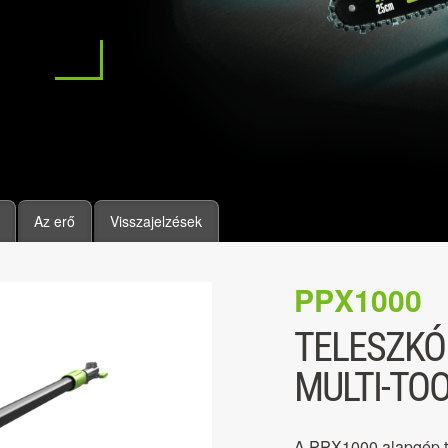
Az erő
Visszajelzések
PPX1000
TELESZKÓ
MULTI-TO
A PPX1000 alapgép to