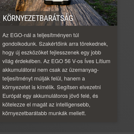
KÖRNYEZETBARÁTSÁG
Az EGO-nál a teljesítményen túl
gondolkodunk. Szakértőink arra törekednek,
hogy új eszközöket fejlesszenek egy jobb
világ érdekében. Az EGO 56 V-os Íves Lítium
akkumulátorai nem csak az üzemanyag-
teljesítményt múlják felül, hanem a
környezetet is kímélik. Segítsen elvezetni
Európát egy akkumulátoros jövő felé, és
kötelezze el magát az intelligensebb,
környezetbarátabb munkák mellett.