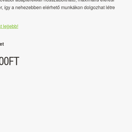
er, így a nehezebben elérhető munkákon dolgozhat létre
t lejjebb!
et
00
FT