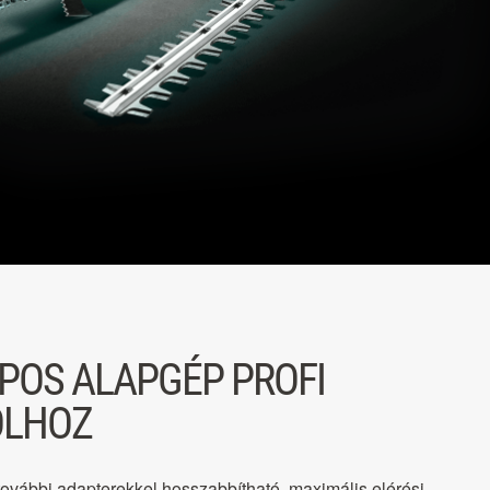
POS ALAPGÉP PROFI
OLHOZ
vábbi adapterekkel hosszabbítható, maximális elérési