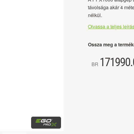
távolsága akár 4 mét
nélkül.
Olvassa a teljes leírás
Ossza meg a termék
171990.
BR